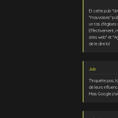
Et cette pub "dro
"mauvaises" pubs
un tas d'églises s
Effectivement, m
sites web" et "A
de le dire lol
Jub
T'inquiète pas, 
de leurs influenc
Mais Google s'a