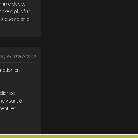
 comme de ses
 coke c plus fun,
is que ca en a
08 juin 2005 à 09:09
mmation en
alier de
ne visant à
ment les