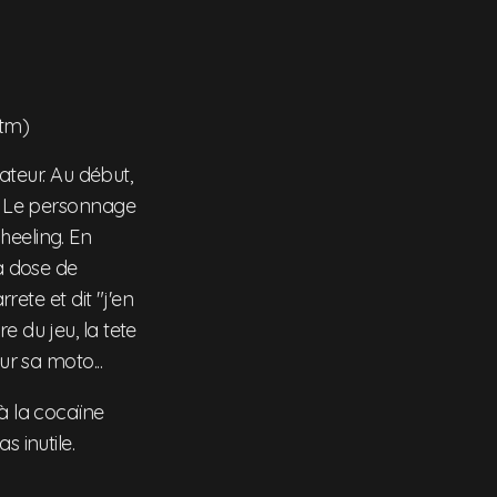
htm)
éateur. Au début,
". Le personnage
heeling. En
sa dose de
rete et dit "j'en
e du jeu, la tete
ur sa moto...
 à la cocaïne
s inutile.