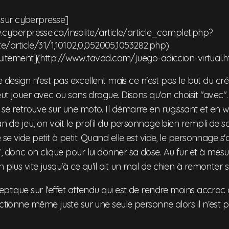
s sur cyberpresse]
.cyberpresse.ca/insolite/article/article_complet.php?
te/article/31/1,10102,0,052005,1053282.php)
uitement](http://www.tavad.com/juego-adiccion-virtual.
 Le design n'est pas excellent mais ce n'est pas le but du cr
veut jouer avec ou sans drogue. Disons qu'on choisit "avec
se retrouve sur une moto. Il démarre en rugissant et en w
ran de jeu, on voit le profil du personnage bien rempli de 
 se vide petit à petit. Quand elle est vide, le personnage s'ar
, donc on clique pour lui donner sa dose. Au fur et à mesur
 plus vite jusqu'à ce qu'il ait un mal de chien à remonter s
eptique sur l'effet attendu qui est de rendre moins accroc
nctionne même juste sur une seule personne alors il n'est pa