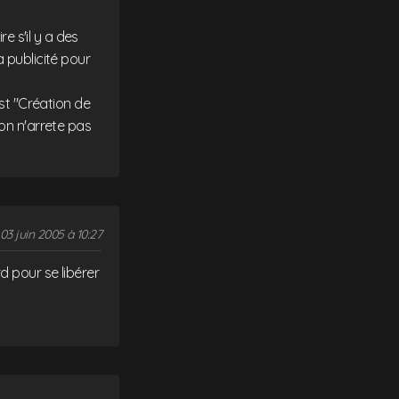
e s'il y a des
a publicité pour
est "Création de
 on n'arrete pas
03 juin 2005 à 10:27
d pour se libérer