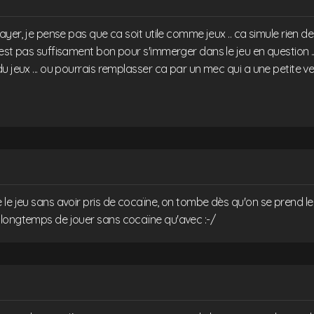
ayer, je pense pas que ca soit utile comme jeux .. ca simule rien de b
est pas suffisament bon pour s'immerger dans le jeu en question ... 
 jeux ... ou pourrais remplasser ca par un mec qui a une petite vessi
le jeu sans avoir pris de cocaïne, on tombe dès qu'on se prend le mu
longtemps de jouer sans cocaïne qu'avec :-/