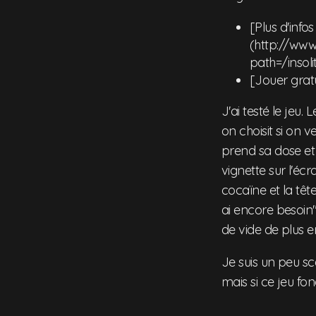
[Plus d'info
(http://www
path=/insoli
[Jouer grat
J'ai testé le jeu.
on choisit si on 
prend sa dose et 
vignette sur l'éc
cocaïne et la tête
ai encore besoin"
de vide de plus en
Je suis un peu sc
mais si ce jeu fo