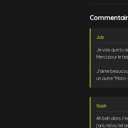
Commentaire
Jub
Je vois que tu a
Merci pour le test
J'aime beaucoup
un autre "Moto 
Soph
Ah beh alors c'es
j'ai lu tel ou tel