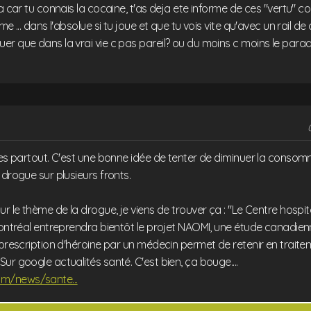
ca car tu connais la cocaine, t'as deja ete informe de ces "vertu"
me ... dans l'absolue si tu joue et que tu vois vite qu'avec un rail de
r que dans la vrai vie c pas pareil? ou du moins c moins le parad
les partout. C'est une bonne idée de tenter de diminuer la conso
 drogue sur plusieurs fronts.
ur le thème de la drogue, je viens de trouver ça : "Le Centre hospit
Montréal entreprendra bientôt le projet NAOMI, une étude canadien
 prescription d'héroine par un médecin permet de retenir en traite
ur google actualités santé. C'est bien, ça bouge....
m/news/sante...