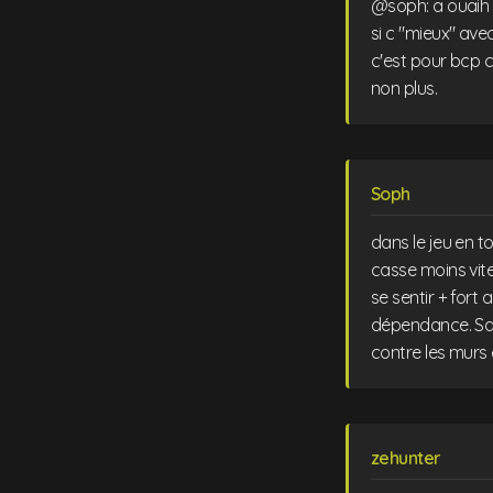
@soph: a ouaih 
si c "mieux" avec
c'est pour bcp 
non plus.
Soph
dans le jeu en t
casse moins vit
se sentir + fort 
dépendance. San
contre les murs 
zehunter