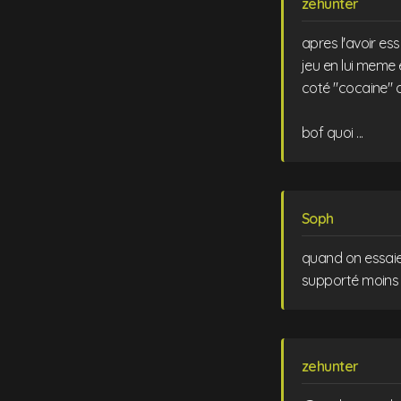
zehunter
apres l'avoir ess
jeu en lui meme 
coté "cocaine" du
bof quoi ...
Soph
quand on essaie 
supporté moins 
zehunter