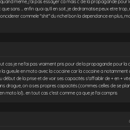
quand meme, j'ai pas essayer ca mais c de la propagande pour l
 que sans ... enfin quoi qu'il en soit, je dedramatise peux etre trop,
conciderer commele "shit" du riche! bon la dependance en plus, m
out cas je ne l'ai pas vraiment pris pour de la propagande pour la 
e la gueule en moto avec la cocaïne car la cocaïne a notamment
au début de la prise et de voir ses capacités s'affaiblir de + en + vite
s drogue, on a ses propres capacités (commes celles de se pla
en moto lol).. en tout cas c'est comme ça que je l'ai compris