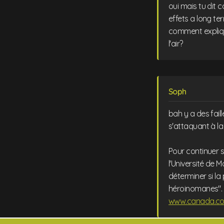
oui mais tu dit 
effets a long ter
comment explique
l'air?
Soph
bah y a des fail
s'attaquant à la
Pour continuer s
l'Université de 
déterminer si la
héroinomanes". S
www.canada.co