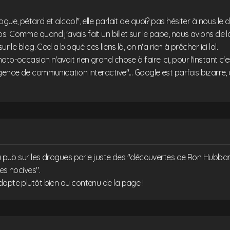
gue, pétard et alcool", elle parlait de quoi? pas hésiter à nous le dir
. Comme quand j'avais fait un billet sur le pape, nous avions de l
ur le blog. Ced a bloqué ces liens là, on n'a rien à prêcher ici lol.
oto-occasion n'avait rien grand chose à faire ici, pour l'instant c'
gence de communication interactive"... Google est parfois bizarre,
la pub sur les drogues parle juste des "découvertes de Ron Hubbar
es nocives".
dapte plutôt bien au contenu de la page !