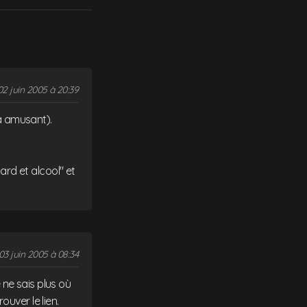
02 juin 2005 à 20:39
ça amusant).
rd et alcool" et
03 juin 2005 à 08:34
e ne sais plus où
rouver le lien.