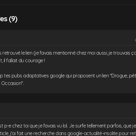
s (9)
s retrouvé le lien (je l'avais mentionné chez moi aussi, je trouvais 
, il fallait du courage !
 tes pubs adaptatives google qui proposent un lien "Drogue, péta
- Occasion".
t p-e chez toi que je l'avais vu lol. Je surfe tellement parfois, que j
 article, j'ai fait une recherche dans google-actualité-insolite pour ret