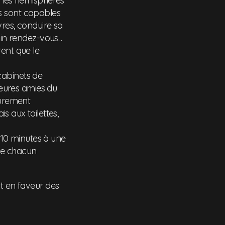
 les hémisphères
es sont capables
res, conduire sa
n rendez-vous...
ent que le
 cabinets de
leures amies du
purement
 aux toilettes,
 10 minutes à une
que chacun
nt en faveur des