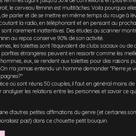
es femmes ayant jusqu'à 30% de connexions en plus entre
oit, le cerveau féminin est multitâches. Voila pourquoi ell
 de parler et de se mettre en même temps du rouge à lèv
coutant la radio, en téléphonant et en pensant au prochai
sont rarement inattentives. Des études au scanner montr
inin au repos conserve 90% de son activité.
mes, les toilettes sont l'équivalent de clubs sociaux ou de
e parfites étrangères peuvent en ressortir comme les meil
hommes, eux, se rendent aux toilettes pour des raisons 
. On n'a jamais entendu un homme demander "Pierre je vais
pagnes?"
ce où sont réunis 50 couples, il faut en général moins de
analyser les relations entre les personnes et savoir ce 
ne d'autres petites affimations du genre (et certaines so
alisez pas!) dans ce chouette petit bouquin.