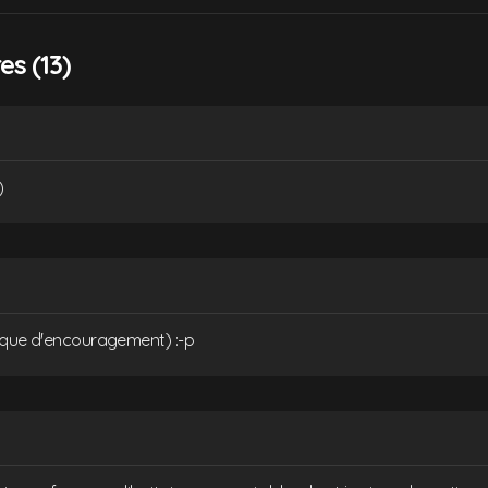
s (13)
)
ique d'encouragement) :-p