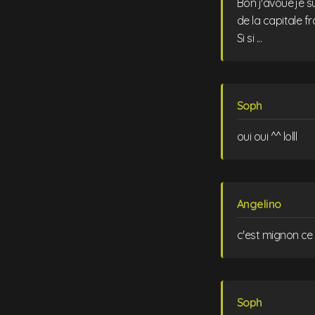
Bon j'avoue je s
de la capitale f
Si si ...
Soph
oui oui ^^ lolll
Angelino
c'est mignon ce b
Soph