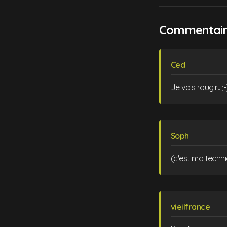
Commentaire
Ced
Je vais rougir... ;-
Soph
(c'est ma techn
vieilfrance