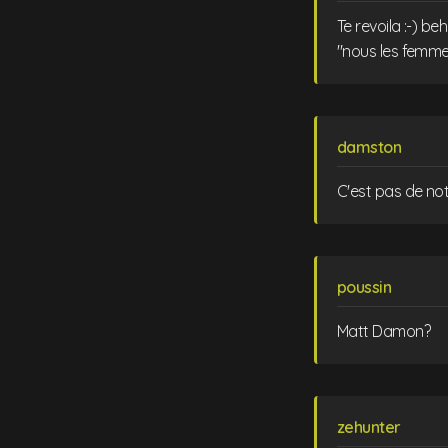
Te revoila :-) be
"nous les femme
damston
C'est pas de notr
poussin
Matt Damon?
zehunter