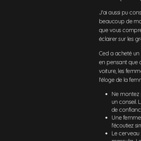
J'ai aussi pu con
beaucoup de mal 
que vous compren
éclairer sur les 
Ced a acheté un 
en pensant que c
voiture, les femm
l'éloge de la f
Ne montez p
un conseil. 
de confiance
Une femme é
l'écoutiez s
Le cerveau 