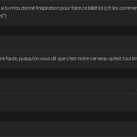
h vi tu m'as donné l'inspiration pour faire ce billet lol (cfr les commen
s")
e faute, puisqu'on vous dit que c'est notre cerveau qu'est tout limit