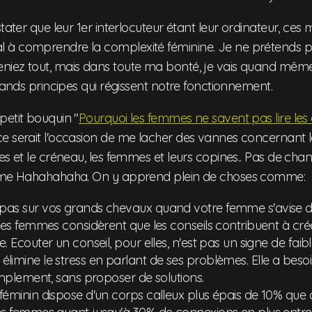
stater que leur 1er interlocuteur étant leur ordinateur, ces 
à comprendre la complexité féminine. Je ne prétends pa
iez tout, mais dans toute ma bonté, je vais quand même
grands principes qui régissent notre fonctionnement.
petit bouquin "
Pourquoi les femmes ne savent pas lire les 
e serait l'occasion de me lacher des vannes concernant l
es et le créneau, les femmes et leurs copines.. Pas de chanc
emme Hahahahaha. On y apprend plein de choses comme:
as sur vos grands chevaux quand votre femme s'avise 
Les femmes considèrent que les conseils contribuent à cré
. Ecouter un conseil, pour elles, n'est pas un signe de faibl
limine le stress en parlant de ses problèmes. Elle a beso
implement, sans proposer de solutions.
féminin dispose d'un corps calleux plus épais de 10% que 