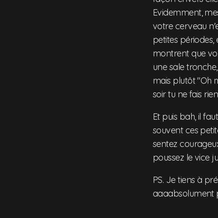
Evidemment, mes
votre cerveau n'e
petites périodes,
montrent que vou
une sale tronche, t
mais plutôt "Oh 
soir tu ne fais ri
Et puis bah, il fa
souvent ces petit
sentez courageux. 
poussez le vice ju
PS. Je tiens à pré
aaaabsolument pa