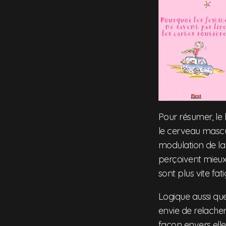
Pour résumer, le
le cerveau mascu
modulation de la v
perçoivent mieux 
sont plus vite fa
Logique aussi que
envie de relache
façon envers elle