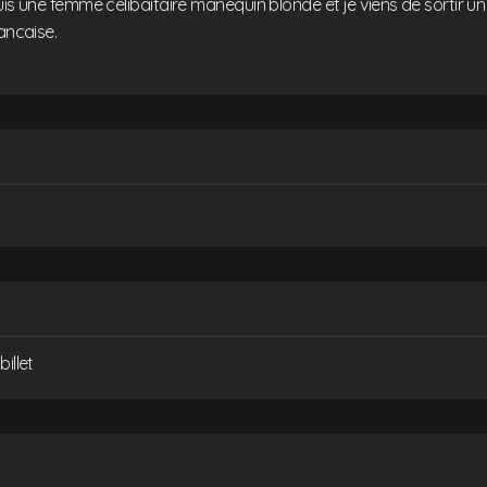
uis une femme celibaitaire manequin blonde et je viens de sortir 
rancaise.
illet