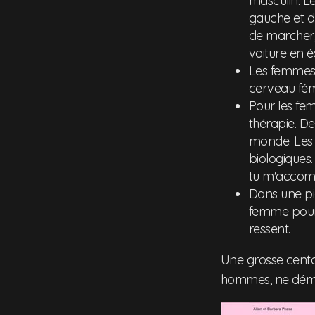
masculin. L
gauche et dr
de marcher,
voiture en é
Les femmes 
cerveau fém
Pour les fem
thérapie. D
monde. Les 
biologiques
tu m'accom
Dans une piè
femme pour 
ressent.
Une grosse centai
hommes, ne démor