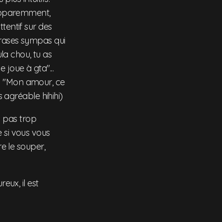
apparemment,
tentif sur des
hrases sympas qui
a chou, tu as
e joue à gta"...
ux "Mon amour, ce
s agréable hihihi)
rs pas trop
 si vous vous
re le souper,
eux, il est