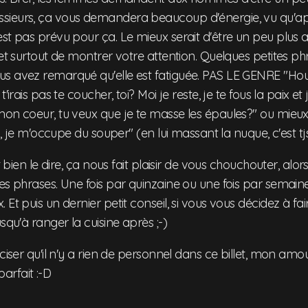
sieurs, ça vous demandera beaucoup d'énergie, vu qu'
st pas prévu pour ça. Le mieux serait d'être un peu plus at
 et surtout de montrer votre attention. Quelques petites p
s avez remarqué qu'elle est fatiguée. PAS LE GENRE "Houl
'irais pas te coucher, toi? Moi je reste, je te fous la paix et j
mon coeur, tu veux que je te masse les épaules?" ou mie
en, je m'occupe du souper" (en lui massant la nuque, c'est tj
ut bien le dire, ça nous fait plaisir de vous chouchouter, alo
es phrases. Une fois par quinzaine ou une fois par semaine
Et puis un dernier petit conseil, si vous vous décidez à fai
squ'à ranger la cuisine après ;-)
ciser qu'il n'y a rien de personnel dans ce billet, mon amour
rfait :-D