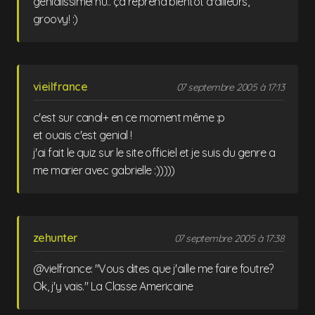
génialissime! hu.. ça reprend bientôt d'ailleurs,
groovy! :)
vieilfrance
07 septembre 2005 à 17:13
c'est sur canal+ en ce moment même :p
et ouais c'est genial !
j'ai fait le quiz sur le site officiel et je suis du genre a
me marier avec gabrielle :)))))
zehunter
07 septembre 2005 à 17:38
@vielfrance: "Vous dites que j'aille me faire foutre?
Ok, j'y vais." La Classe Americaine