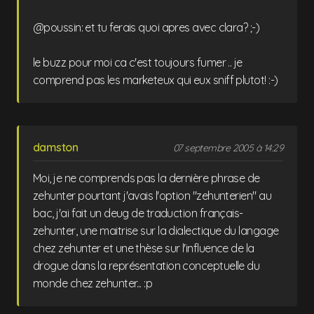
@poussin: et tu ferais quoi apres avec clara? ;-)
le buzz pour moi ca c'est toujours fumer .. je
comprend pas les marketeux qui eux sniff plutot! :-)
damston
07 septembre 2005 à 14:29
Moi, je ne comprends pas la dernière phrase de
zehunter pourtant j'avais l'option "zehunterien" au
bac, j'ai fait un deug de traduction français-
zehunter, une maitrise sur la dialectique du langage
chez zehunter et une thèse sur l'influence de la
drogue dans la représentation conceptuelle du
monde chez zehunter... :p