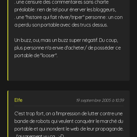
. une censure des commentaires sans charte
préalable : rien de tel pour énerver les bloggeurs,
. une "histoire qui fait rêver/triper" personne : un con
a perdu son portable avec des trucs dessus.
Un buzz, oui, mais un buzz super négatif. Du coup,
plus personne n'a envie d'acheter/ de posséder ce
portable de "looser".
Elfe
19 septembre 2005 à 10:39
C'est trop fort, on a l'impression de lutter contre une
bande de robots qui veulent conquérir le marché du
portable et qui inondent le web de leur propagande.
J'ai rarement vu ça... :-D