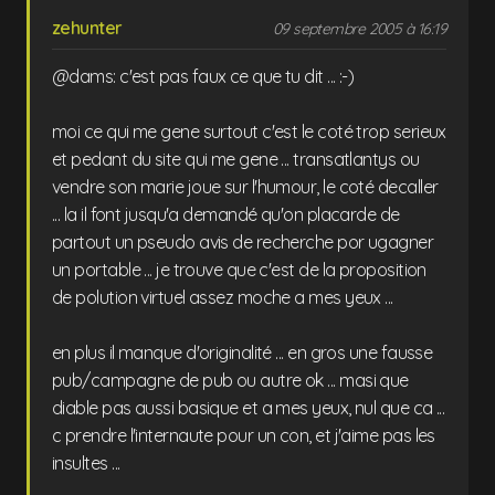
zehunter
09 septembre 2005 à 16:19
@dams: c'est pas faux ce que tu dit ... :-)
moi ce qui me gene surtout c'est le coté trop serieux
et pedant du site qui me gene ... transatlantys ou
vendre son marie joue sur l'humour, le coté decaller
... la il font jusqu'a demandé qu'on placarde de
partout un pseudo avis de recherche por ugagner
un portable ... je trouve que c'est de la proposition
de polution virtuel assez moche a mes yeux ...
en plus il manque d'originalité ... en gros une fausse
pub/campagne de pub ou autre ok ... masi que
diable pas aussi basique et a mes yeux, nul que ca ...
c prendre l'internaute pour un con, et j'aime pas les
insultes ...