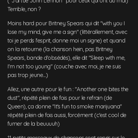
("J'ai tué John Lennon" pour ceux qui ont du mal)
Terrible, non ?
Moins hard pour Britney Spears qui dit "with you I
lose my mind, give me a sign" (littérallement, avec
toi je perds l'esprit, donne moi un signe) et quand
on la retourne (la chanson hein, pas Britney
Spears, bande d'obsédés), elle dit "Sleep with me,
I'm not too young" (couche avec moi, je ne suis
pas trop jeune....)
Allez, une autre pour le fun : "Another one bites the
dust", répété plein de fois pour le refrain (de
Queen), ça donne "It's fun to smoke marijuana"
répété plein de fois aussi, forcément (c'est cool de
fumer de la beuuuuh)
11 petits morceaux de chansons sont repris sur le