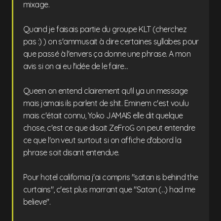
mixage.
Quand je faisais partie du groupe KLT (cherchez
pas :) ) on s'ammusait à dire certaines syllabes pour
que passé à l'envers ça donne une phrase. A mon
avis si on ai eu l'idée de le faire...
Queen on entend clairement qu'il ya un message
mais jamais ils parlent de shit. Eminem c'est voulu
mais c'était connu, Yoko JAMAIS elle dit quelque
chose, c'est ce que disait ZeFroG on peut entendre
ce que l'on veut surtout si on affiche d'abord la
phrase soit disant entendue.
Pour hotel california j'ai compris "satan is behind the
curtains", c'est plus marrant que "Satan (...) had me
believe".