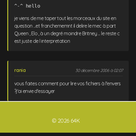
^-^ hello
je viens de me taper tout les morceaux du site en
question ...et franchememnt il delire le mec à part
Queen , Elo , à un degré moindre Britney ... le reste c
est juste de l interpretation
rania
30 décembre 2006 à 02:07
vous faites comment pour lire vos fichiers à l'envers
?j'ai envie d'essayer
© 2026 64K