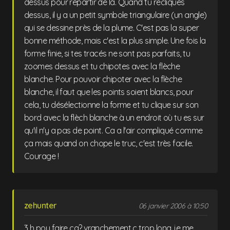
dessus pour repartir de là. Quand tu recliques
dessus, il y a un petit symbole triangulaire (un angle)
qui se dessine près de la plume. C'est pas la super
bonne méthode, mais c'est la plus simple. Une fois la
forme finie, si tes tracés ne sont pas parfaits, tu
zoomes dessus et tu chipotes avec la flèche
blanche. Pour pouvoir chipoter avec la flèche
blanche, il faut que les points soient blancs, pour
cela, tu désélectionne la forme et tu clique sur son
bord avec la flèch blanche à un endroit où tu es sur
qu'il n'y a pas de point. Ca a l'air compliqué comme
ça mais quand on chope le truc, c'est très facile.
Courage !
zehunter
06 janvier 2006 à 10:50
3 h pou faire ca? vranchement c trop long, je me