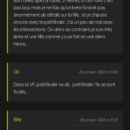
Bah celles que j'ai faites, 2 heures, à mon avis c'est
pas bcp mais je ne fais qu'un bete fond et pas
énormément de détails sur la fille... et je chipote
encore avec le pathfinder. J'ai un peu de mal avec
les intersections. Ou alors au contraire, je suis très
lente et une fille comme ça se fait en une demi
heure...
Oz
05 janvier 2006 à 14:38
Dans la VF, pathfinder se dit... pathfinder ! Ils se sont
foulés...
Elfe
05 janvier 2006 à 15:10