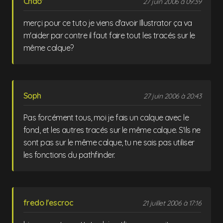
Chao'
27 juin 2006 à 09:39
merçi pour ce tuto je viens d'avoir Illustrator ça va
m'aider par contre il faut faire tout les tracés sur le
même calque?
Soph
27 juin 2006 à 20:43
Pas forcément tous, moi je fais un calque avec le
fond, et les autres tracés sur le même calque. S'ils ne
sont pas sur le même calque, tu ne sais pas utiliser
les fonctions du pathfinder.
fredo l'escroc
21 juillet 2006 à 17:16