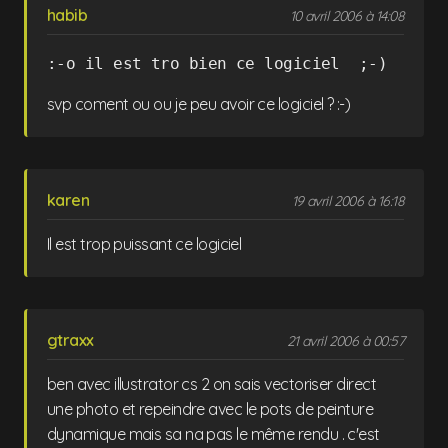
habib
10 avril 2006 à 14:08
:-o il est tro bien ce logiciel  ;-)
svp coment ou ou je peu avoir ce logiciel
? :-)
karen
19 avril 2006 à 16:18
Il est trop puissant ce logiciel
gtraxx
21 avril 2006 à 00:57
ben avec illustrator cs 2 on sais vectoriser direct
une photo et repeindre avec le pots de peinture
dynamique mais sa na pas le même rendu . c'est