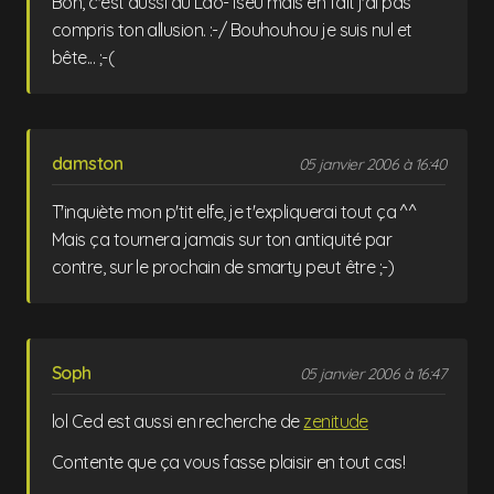
Bon, c'est aussi du Lao-Tseu mais en fait j'ai pas
compris ton allusion. :-/ Bouhouhou je suis nul et
bête... ;-(
damston
05 janvier 2006 à 16:40
T'inquiète mon p'tit elfe, je t'expliquerai tout ça ^^
Mais ça tournera jamais sur ton antiquité par
contre, sur le prochain de smarty peut être ;-)
Soph
05 janvier 2006 à 16:47
lol Ced est aussi en recherche de
zenitude
Contente que ça vous fasse plaisir en tout cas!