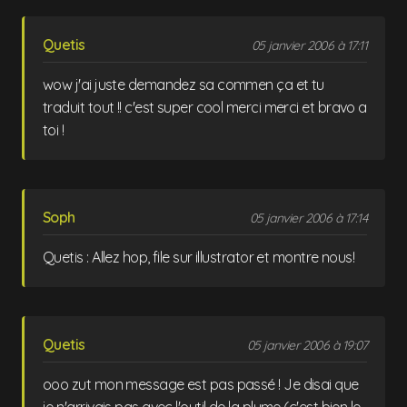
Quetis
05 janvier 2006 à 17:11
wow j'ai juste demandez sa commen ça et tu
traduit tout !! c'est super cool merci merci et bravo a
toi !
Soph
05 janvier 2006 à 17:14
Quetis : Allez hop, file sur illustrator et montre nous!
Quetis
05 janvier 2006 à 19:07
ooo zut mon message est pas passé ! Je disai que