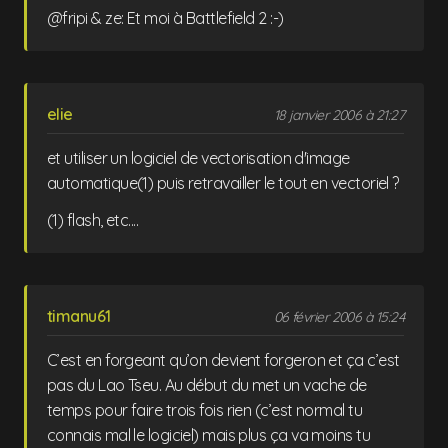
@fripi & ze: Et moi à Battlefield 2 :-)
elie
18 janvier 2006 à 21:27
et utiliser un logiciel de vectorisation d'image
automatique(1) puis retravailler le tout en vectoriel ?
(1) flash, etc....
timanu61
06 février 2006 à 15:24
C’est en forgeant qu’on devient forgeron et ça c’est
pas du Lao Tseu. Au début du met un vache de
temps pour faire trois fois rien (c’est normal tu
connais mal le logiciel) mais plus ça va moins tu