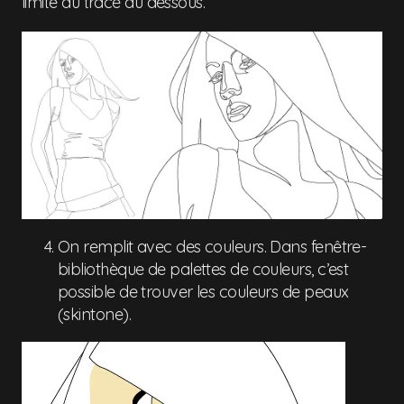
limite du tracé du dessous.
On remplit avec des couleurs. Dans fenêtre-
bibliothèque de palettes de couleurs, c’est
possible de trouver les couleurs de peaux
(skintone).