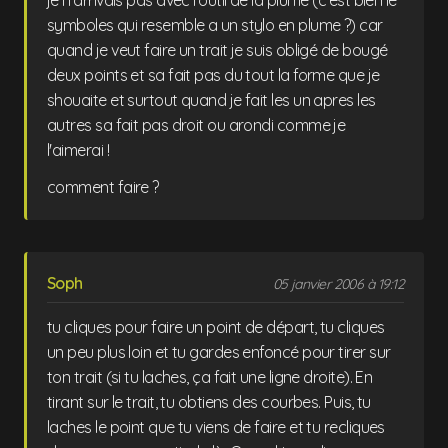
je n'arrivais pas avec l'outil de la plume (c'est bien le
symboles qui resemble a un stylo en plume ?) car
quand je veut faire un trait je suis obligé de bougé
deux points et sa fait pas du tout la forme que je
shouaite et surtout quand je fait les un apres les
autres sa fait pas droit ou arondi comme je
l'aimerai !
comment faire ?
Soph
05 janvier 2006 à 19:12
tu cliques pour faire un point de départ, tu cliques
un peu plus loin et tu gardes enfoncé pour tirer sur
ton trait (si tu laches, ça fait une ligne droite). En
tirant sur le trait, tu obtiens des courbes. Puis, tu
laches le point que tu viens de faire et tu recliques