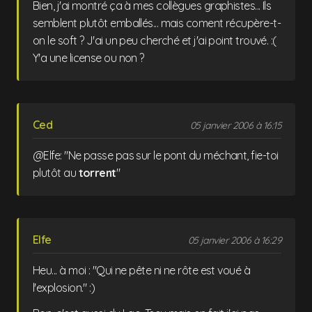
Bien, j'ai montré ça à mes collègues graphistes... Ils
semblent plutôt emballés... mais coment récupère-t-
on le soft ? J'ai un peu cherché et j'ai point trouvé. :(
Y'a une license ou non ?
Ced
05 janvier 2006 à 16:15
@Elfe: "Ne passe pas sur le pont du méchant, fie-toi
plutôt au
torrent
"
Elfe
05 janvier 2006 à 16:29
Heu... à moi : "Qui ne pête ni ne rôte est voué à
l'explosion." :)