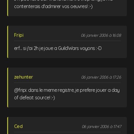
contenterais d'admirer vos oeuvres! :-)
Fripi
06 janvier 2006 à 16:08
erf... si j'ai 2h je joue a GuildWars voyons :-D
zehunter
06 janvier 2006 à 17:26
@fripi: dans le meme registre, je prefere jouer a day
of defeat: source! :-)
Ced
06 janvier 2006 à 17:47