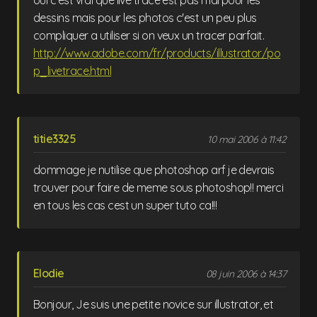
oui c'est vrai que live trace est pas mal pour les
dessins mais pour les photos c'est un peu plus
compliquer a utiliser si on veux un tracer parfait.
http://www.adobe.com/fr/products/illustrator/po
p_livetrace.html
titie3325
10 mai 2006 à 11:42
dommage je nutilise que photoshop arf je devrais
trouver pour faire de meme sous photoshop!! merci
en tous les cas cest un super tuto ca!!!
Elodie
08 juin 2006 à 14:37
Bonjour, Je suis une petite novice sur illustrator, et