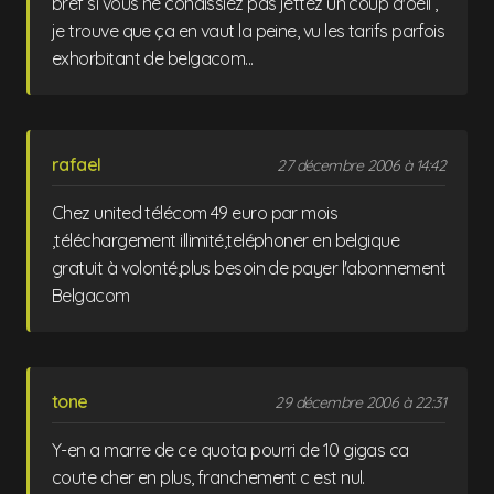
bref si vous ne conaissiez pas jettez un coup d'oeil ,
je trouve que ça en vaut la peine, vu les tarifs parfois
exhorbitant de belgacom...
rafael
27 décembre 2006 à 14:42
Chez united télécom 49 euro par mois
,téléchargement illimité,teléphoner en belgique
gratuit à volonté,plus besoin de payer l'abonnement
Belgacom
tone
29 décembre 2006 à 22:31
Y-en a marre de ce quota pourri de 10 gigas ca
coute cher en plus, franchement c est nul.