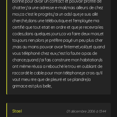
bonne pour avoir un contact et pouvoir profité de
chatter,j'ai une adresse e-mail,mais ailleurs de chez
moi,ca c'est le progrès,j'ai un adsl que je suis allé
cherché,dans une téléboutique et l'employée ma
certifié que tout etait en ordre et que je recevrai les
codes,dans quelques jours,ca va faire deux mois,et
toujours rien,alors je préfère payé un peu plus cher
,mais au moins pouvoir avoir l'internet,voilà,et quand
vous télèphoné chez eux,c'est la faute a pas de
chance,quand j'ai fais construire mon habitation,ils
ont même réussi a rebouché le trou en oubliant de
raccordé le cable pour mon téléphone,je crois qu'il
vaut mieu rire que de pleuré et se plaindre,la
grimace est plus belle,
Stael
01 décembre 2006 à 13:44