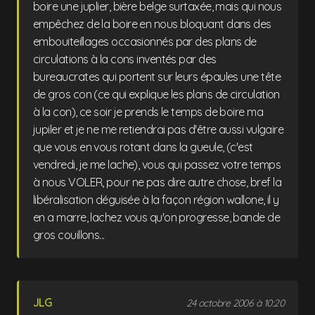
boire une juplier, bière belge surtaxée, mais qui nous
empêchez de la boire en nous bloquant dans des
embouiteillages occasionnés par des plans de
circulations à la cons inventés par des
bureaucrates qui portent sur leurs épaules une tête
de gros con (ce qui explique les plans de circulation
à la con), ce soir je prends le temps de boire ma
jupiler et je ne me retiendrai pas d'être aussi vulgaire
que vous en vous rotant dans la gueule, (c'est
vendredi, je me lache), vous qui passez votre temps
à nous VOLER, pour ne pas dire autre chose, bref la
libéralisation déguisée à la façon région wallone, il y
en a marre, lachez vous qu'on progresse, bande de
gros couillons...
JLG
24 octobre 2006 à 10:20