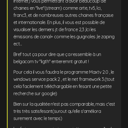
internet) vous permettant d'avoir beaucoup de
chaines en "live"(stream) comme arte, tv5, lci,
franc3, et de nombreuses autres chaines française
et internationale. En plus, il vous est possible de
visualiser les derniers jt de france 2,3 ,lci les
émissions de canal+ comme les guignoles ,le zaping
ect...
Bref tout ça pour dire que ça ressemble à un
belgacom tv "ligth" entieremnt gratuit !
Pour cela il vous faudra le programme Maxtv 2.0 , le
windows service pack 2 , et le net framework 3.(tout
cela facilement téléchargable en fesant une petite
recherche sur google)
Bien sur la qualitée n'est pas comparable, mais c'est
très très satisfesant(surout qu'elle s'améliora
surement avec le temps)