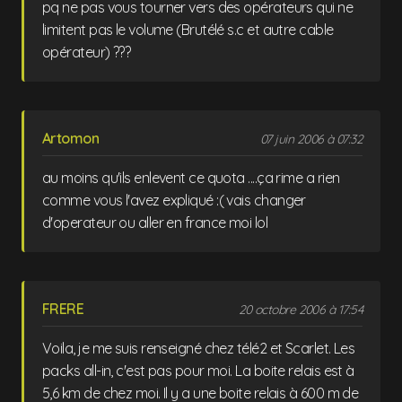
pq ne pas vous tourner vers des opérateurs qui ne
limitent pas le volume (Brutélé s.c et autre cable
opérateur) ???
Artomon
07 juin 2006 à 07:32
au moins qu'ils enlevent ce quota ....ça rime a rien
comme vous l'avez expliqué :( vais changer
d'operateur ou aller en france moi lol
FRERE
20 octobre 2006 à 17:54
Voila, je me suis renseigné chez télé2 et Scarlet. Les
packs all-in, c'est pas pour moi. La boite relais est à
5,6 km de chez moi. Il y a une boite relais à 600 m de