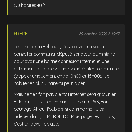
Où habites-tu ?
FRERE
26 octobre 2006 à 16:47
Le principe en Belgique, c'est d'avoir un voisin
conseiller communal, député, sénateur ou ministre
pour avoir une bonne connexion internet et une
belle image à la téle via une société intercommunale
(appeler uniquement entre 10h00 et 15h00), .....et
habiter en plus Charleroi peut aider !!!
Mais ne t'en fait pas bientôt internet sera gratuit en
Belgique............si bien entendu tu es au CPAS, Bon
courage, Ah oui, j'oublais, si comme moi tu es
indépendant, DEMERDE TOI, Mais paye tes impôts,
c'est un devoir civique,