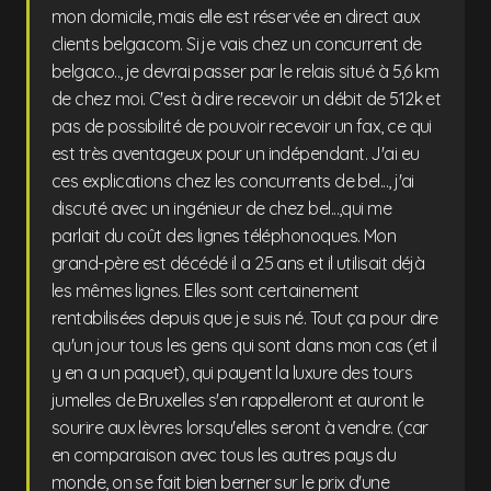
mon domicile, mais elle est réservée en direct aux
clients belgacom. Si je vais chez un concurrent de
belgaco.., je devrai passer par le relais situé à 5,6 km
de chez moi. C'est à dire recevoir un débit de 512k et
pas de possibilité de pouvoir recevoir un fax, ce qui
est très aventageux pour un indépendant. J'ai eu
ces explications chez les concurrents de bel..., j'ai
discuté avec un ingénieur de chez bel...,qui me
parlait du coût des lignes téléphonoques. Mon
grand-père est décédé il a 25 ans et il utilisait déjà
les mêmes lignes. Elles sont certainement
rentabilisées depuis que je suis né. Tout ça pour dire
qu'un jour tous les gens qui sont dans mon cas (et il
y en a un paquet), qui payent la luxure des tours
jumelles de Bruxelles s'en rappelleront et auront le
sourire aux lèvres lorsqu'elles seront à vendre. (car
en comparaison avec tous les autres pays du
monde, on se fait bien berner sur le prix d'une