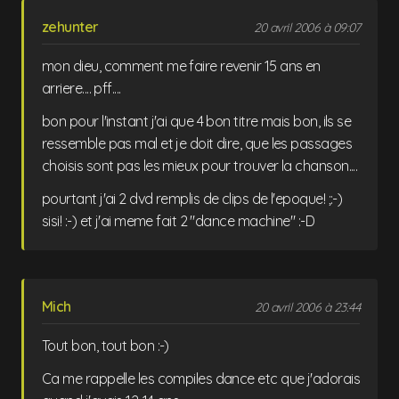
zehunter
20 avril 2006 à 09:07
mon dieu, comment me faire revenir 15 ans en
arriere.... pff....
bon pour l'instant j'ai que 4 bon titre mais bon, ils se
ressemble pas mal et je doit dire, que les passages
choisis sont pas les mieux pour trouver la chanson....
pourtant j'ai 2 dvd remplis de clips de l'epoque! ;:-)
sisi! :-) et j'ai meme fait 2 "dance machine" :-D
Mich
20 avril 2006 à 23:44
Tout bon, tout bon :-)
Ca me rappelle les compiles dance etc que j'adorais