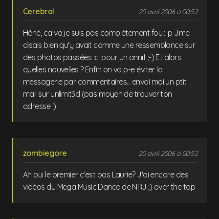
Cerebral
20 avril 2006 à 00:52
Héhé, ca va je suis pas complètement fou :-p Jme
disais bien qu'y avait comme une ressemblance sur
des photos passées ici pour un annif ;-) Et alors
quelles nouvelles ? Enfin on va p-e éviter la
messagerie par commentaires... envoi moi un ptit
mail sur unlimit3d (pas moyen de trouver ton
adresse !)
zombiegore
20 avril 2006 à 00:52
Ah oui le premier c'est pas Laurie? J'ai encore des
vidéos du Mega Music Dance de NRJ ;) over the top