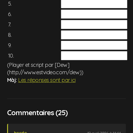
5.
6.
7.
8.
9.
10.
(Player et script par [Dew]
(http://www.estvideo.com/dew))
Màj:
Les réponses sont par ici
Commentaires (25)
herdo