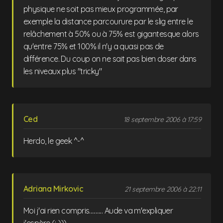
physique ne soit pas mieux programmée, par
exemple la distance parcourure par le slig entre le
relâchement à 50% ou à 75% est gigantesque alors
qu'entre 75% et 100% il n'y a quasi pas de
différence. Du coup on ne sait pas bien doser dans
les niveaux plus "tricky"
Ced
18 septembre 2006 à 17:59
Herdo, le geek ^-^
Adriana Mirkovic
21 septembre 2006 à 22:11
Moi j'ai rien compris........... Aude va m'expliquer
j'espère (:-)))