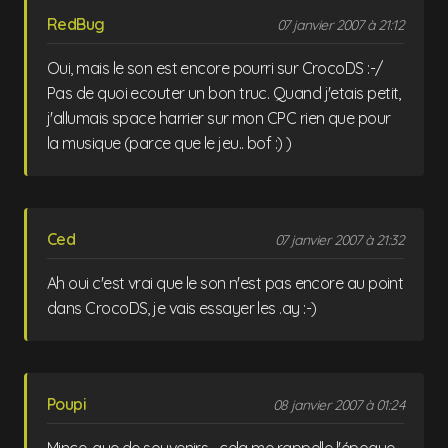
RedBug
07 janvier 2007 à 21:12
Oui, mais le son est encore pourri sur CrocoDS :-/
Pas de quoi ecouter un bon truc. Quand j'etais petit,
j'allumais space harrier sur mon CPC rien que pour
la musique (parce que le jeu.. bof :) )
Ced
07 janvier 2007 à 21:32
Ah oui c'est vrai que le son n'est pas encore au point
dans CrocoDS, je vais essayer les .ay :-)
Poupi
08 janvier 2007 à 01:24
Mince, que de souvenirs... cela me rappelle l'époque