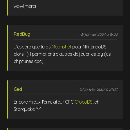
wow! merci!
RedBug
07 janvier 2007 à 19:33
J'espere que tu as
Moonshell
pour NintendoDS
alors :-) Il permet entre autres de jouer les .ay (les
chiptunes cpc)
Ced
07 janvier 2007 à 21:02
Encore mieux, l'émulateur CPC
CrocoDS
, ah
Starquake ^-^