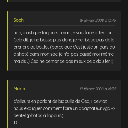
Soph
19 février 2008 à 13:46
non, plastique toujours... mais je vais faire attention.
Cela dit, je ne bosse plus donc je ne risque pas de la
prendre au boulot (parce que c'est juste un gars qui
a shoté dans mon sac, je n'ai pas cassé moi-même
ma ds...) Ced ne demande pas mieux de bidouiller ;)
Marin
19 février 2008 à 18:39
d'ailleurs en parlant de bidouille de Ced, il devrait
nous expliquer comment faire un adaptateur vga ->
péritel (photos a l'appuis)
:D