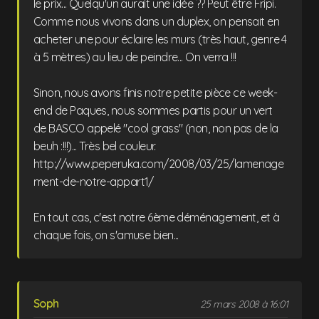
le prix... Quelqu'un aurait une idée ?? Peut être Fripi.
Comme nous vivons dans un duplex, on pensait en
acheter une pour éclaire les murs (très haut, genre 4
à 5 mètres) au lieu de peindre... On verra !!!
Sinon, nous avons finis notre petite pièce ce week-
end de Paques, nous sommes partis pour un vert
de BASCO appelé "cool grass" (non, non pas de la
beuh :!!!)... Très bel couleur.
http://www.peperuka.com/2008/03/25/lamenage
ment-de-notre-appart1/
En tout cas, c'est notre 6ème déménagement, et à
chaque fois, on s'amuse bien...
Soph
25 mars 2008 à 16:01