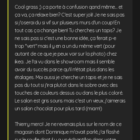
Cool grass ;) ça porte à confusion qand même... et
ça va, ça relaxe bien? C'est super joli! Je ne sais pas
si j'oserai du si vif sur plusieurs murs d'un coup! En
tout cas ça change bien! Tu cherches un tapis? Je
ne sais pas si c'est une bonne idée, ça ferait p-e
trop "vert" mais il y en a un du même vert (pour
autant de ce que je peux voir sur la photo) chez
ikea. Je l'ai vu dans le showroom mais il semble
avoir du succès parce qu'il n'était plus dans les
étalages. Moi aussi je cherche un tapis et je ne sais
pas du tout si j'irai plutot dans le sobre avec des
touches de couleurs dessus ou dans le plus coloré.
Le salon est gris souris mais c'est un vieux, j'aimerais
un salon chocolat pour plus tard (miam!)
Thierry merci! Je ne revenais plus sur le nom de ce
magasin dont Dominique m'avait parlé, j'ai flashé
sur le rouille dont il y a un échantillon dans votre