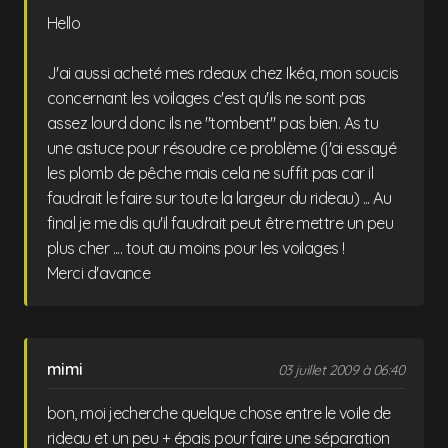
Hello
J'ai aussi acheté mes rdeaux chez Ikéa, mon soucis
concernant les voilages c'est qu'ils ne sont pas
assez lourd donc ils ne "tombent" pas bien. As tu
une astuce pour résoudre ce problème (j'ai essayé
les plomb de pêche mais cela ne suffit pas car il
faudrait le faire sur toute la largeur du rideau) ... Au
final je me dis qu'il faudrait peut être mettre un peu
plus cher .... tout au moins pour les voilages !
Merci d'avance
mimi
03 juillet 2009 à 06:40
bon, moi jecherche quelque chose entre le voile de
rideau et un peu + épais pour faire une séparation