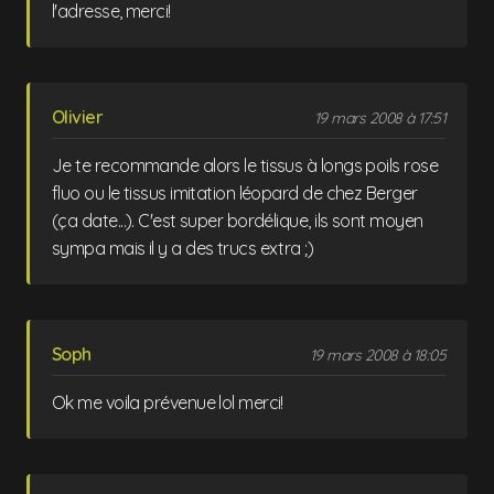
l'adresse, merci!
Olivier
19 mars 2008 à 17:51
Je te recommande alors le tissus à longs poils rose
fluo ou le tissus imitation léopard de chez Berger
(ça date...). C'est super bordélique, ils sont moyen
sympa mais il y a des trucs extra ;)
Soph
19 mars 2008 à 18:05
Ok me voila prévenue lol merci!