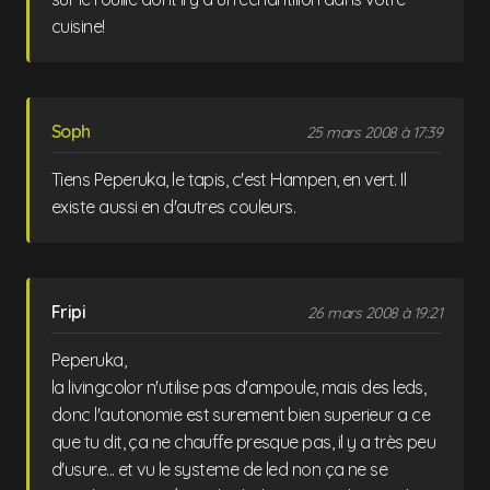
cuisine!
Soph
25 mars 2008 à 17:39
Tiens Peperuka, le tapis, c'est Hampen, en vert. Il
existe aussi en d'autres couleurs.
Fripi
26 mars 2008 à 19:21
Peperuka,
la livingcolor n'utilise pas d'ampoule, mais des leds,
donc l'autonomie est surement bien superieur a ce
que tu dit, ça ne chauffe presque pas, il y a très peu
d'usure... et vu le systeme de led non ça ne se