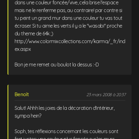
dans une couleur foncée/vive, cela brise l'espace
mais ne le renferme pas, au contraire! par contre si
tu peint un grand mur dans une couleur tu vas tout
écraser. Si tu aime les verts il y a le "wasabi" proche
du theme de 64k ;)
http://www.colormixcollections.com/karma/_fr/ind
ex.aspx
Bon je me remet au boulot la dessus :-D
Benoît
23 mars 2008 à 20:37
Salut! Ahhh les joies de la décoration d'intérieur,
sympa hein?
Soph, tes réflexions concernant les couleurs sont