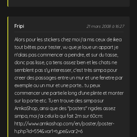
Fripi
21 mars 2008 à 16:27
Alors pour les stickers chez moi j'ai mis ceux de ikea
tout bêtes pour tester, vu que je loue un appart je
n'alais pas commencer a peindre, et sur du tasse,
donc pas lisse, ça tiens assez bien et les chats ne
semblent pas s'y interesser, c'est très simpa pour
creer des passages entre un mur et une fenetre par
exemple ou un mur et une porte... tu peux
commencer une partie le long d'une plinte et monter
sur la porte etc. Tu en trouve des simpa sur
AmkaShop, ainsi que des "posters" rigides assez
simpa, moi j'ai celui la qui fait 2m sur 60cm:
http://www.amkashop.com/en/poster/poster-
h.php?id=554&var1=type&var2=6