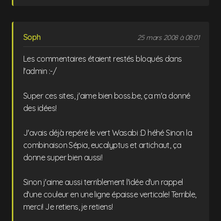
Soph
25 mars 2008 à 08:01
Les commentaires étaient restés bloqués dans
l'admin :-/
Super ces sites, j'aime bien boss.be, ça m'a donné
des idées!
J'avais déjà repéré le vert Wasabi :D héhé Sinon la
combinaison Sépia, eucalyptus et artichaut, ça
donne super bien aussi!
Sinon j'aime aussi terriblement l'idée d'un rappel
d'une couleur en une ligne épaisse verticale! Terrible,
merci! Je retiens, je retiens!