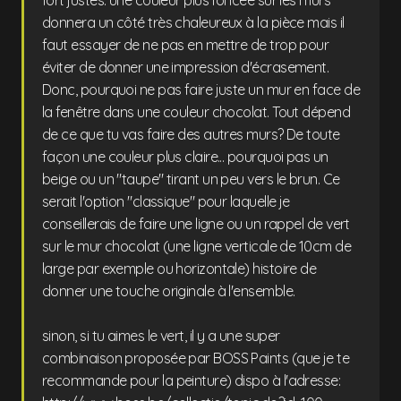
fort justes: une couleur plus foncée sur les murs
donnera un côté très chaleureux à la pièce mais il
faut essayer de ne pas en mettre de trop pour
éviter de donner une impression d'écrasement.
Donc, pourquoi ne pas faire juste un mur en face de
la fenêtre dans une couleur chocolat. Tout dépend
de ce que tu vas faire des autres murs? De toute
façon une couleur plus claire... pourquoi pas un
beige ou un "taupe" tirant un peu vers le brun. Ce
serait l'option "classique" pour laquelle je
conseillerais de faire une ligne ou un rappel de vert
sur le mur chocolat (une ligne verticale de 10cm de
large par exemple ou horizontale) histoire de
donner une touche originale à l'ensemble.
sinon, si tu aimes le vert, il y a une super
combinaison proposée par BOSS Paints (que je te
recommande pour la peinture) dispo à l'adresse: