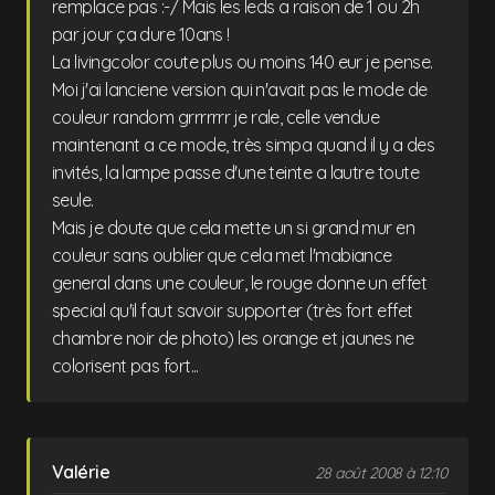
remplace pas :-/ Mais les leds a raison de 1 ou 2h
par jour ça dure 10ans !
La livingcolor coute plus ou moins 140 eur je pense.
Moi j'ai lanciene version qui n'avait pas le mode de
couleur random grrrrrrr je rale, celle vendue
maintenant a ce mode, très simpa quand il y a des
invités, la lampe passe d'une teinte a lautre toute
seule.
Mais je doute que cela mette un si grand mur en
couleur sans oublier que cela met l'mabiance
general dans une couleur, le rouge donne un effet
special qu'il faut savoir supporter (très fort effet
chambre noir de photo) les orange et jaunes ne
colorisent pas fort...
Valérie
28 août 2008 à 12:10