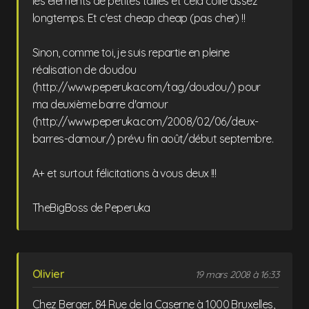
les élements de petites tailles et cela colle assez
longtemps. Et c'est cheap cheap (pas cher) !!
Sinon, comme toi, je suis repartie en pleine
réalisation de doudou
(http://www.peperuka.com/tag/doudou/) pour
ma deuxième barre d'amour
(http://www.peperuka.com/2008/02/06/deux-
barres-damour/) prévu fin août/début septembre.
A+ et surtout félicitations à vous deux !!!
TheBigBoss de Peperuka
Olivier
19 mars 2008 à 16:33
Chez Berger, 84 Rue de la Caserne à 1000 Bruxelles,