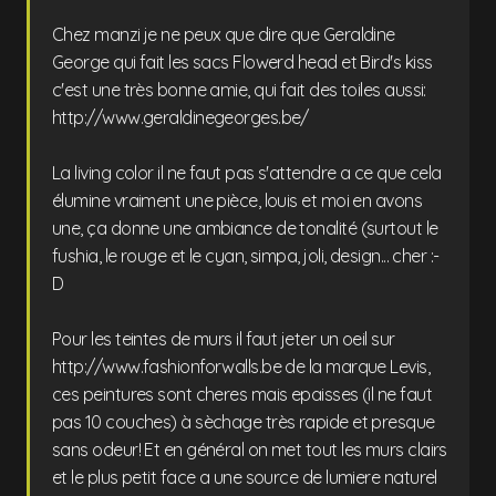
Chez manzi je ne peux que dire que Geraldine
George qui fait les sacs Flowerd head et Bird's kiss
c'est une très bonne amie, qui fait des toiles aussi:
http://www.geraldinegeorges.be/
La living color il ne faut pas s'attendre a ce que cela
élumine vraiment une pièce, louis et moi en avons
une, ça donne une ambiance de tonalité (surtout le
fushia, le rouge et le cyan, simpa, joli, design... cher :-
D
Pour les teintes de murs il faut jeter un oeil sur
http://www.fashionforwalls.be de la marque Levis,
ces peintures sont cheres mais epaisses (il ne faut
pas 10 couches) à sèchage très rapide et presque
sans odeur! Et en général on met tout les murs clairs
et le plus petit face a une source de lumiere naturel