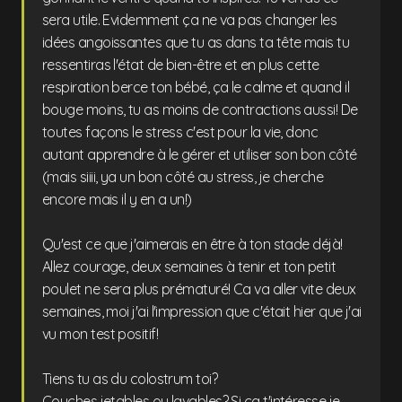
sera utile. Evidemment ça ne va pas changer les
idées angoissantes que tu as dans ta tête mais tu
ressentiras l'état de bien-être et en plus cette
respiration berce ton bébé, ça le calme et quand il
bouge moins, tu as moins de contractions aussi! De
toutes façons le stress c'est pour la vie, donc
autant apprendre à le gérer et utiliser son bon côté
(mais siiii, ya un bon côté au stress, je cherche
encore mais il y en a un!)
Qu'est ce que j'aimerais en être à ton stade déjà!
Allez courage, deux semaines à tenir et ton petit
poulet ne sera plus prématuré! Ca va aller vite deux
semaines, moi j'ai l'impression que c'était hier que j'ai
vu mon test positif!
Tiens tu as du colostrum toi?
Couches jetables ou lavables? Si ça t'intéresse je