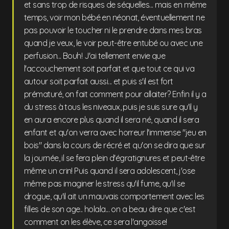
et sans trop de risques de séquelles... mais en même
temps, voir mon bébé en néonat, éventuellement ne
pas pouvoir le toucher ni le prendre dans mes bras
quand je veux, le voir peut-être entubé ou avec une
perfusion... Bouh! J'ai tellement envie que
l'accouchement soit parfait et que tout ce qui va
autour soit parfait aussi... et puis s'il est fort
prématuré, on fait comment pour allaiter? Enfin il y a
du stress à tous les niveaux, puis je suis sure qu'il y
en aura encore plus quand il sera né, quand il sera
enfant et qu'on verra avec horreur l'immense "jeu en
bois" dans la cours de récré et qu'on se dira que sur
la journée, il se fera plein d'égratignures et peut-être
même un crin! Puis quand il sera adolescent, j'ose
même pas imaginer le stress qu'il fume, qu'il se
drogue, qu'il ait un mauvais comportement avec les
filles de son age.. holala... on a beau dire que c'est
comment on les élève, ce sera l'angoisse!