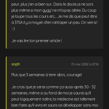
peur, plus j'en ai bien sur... Dans le doute je ne sors
plus même si mon gygy' ne m'a pas alitée. Du coup
je loupe tous les cours etc... Je me dis que peut être
à 37SA il y a moyen d'en rattraper un peu. On verra !
:-)
Je vais lire ton premier article !
soph
15 mai 2008 à 07:16
Plus que 3 semaines à tenir alors, courage!
Je crois que je serai comme ça aussi après 30 - 32
semaines, même si au fond de moi je saurai qu'il
peut logiquement naître, la médecine est tellement
bien faite qu'il vivra et saura se développer sans moi