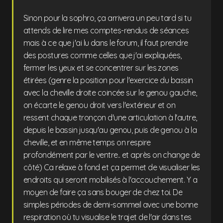
Sinon pour la sophro, ça arrivera un peu tard si tu
attends de lire mes comptes-rendus de séances
mais à ce que j'ai lu dans le forum, il faut prendre
des postures comme celles que j'ai expliquées,
fermer les yeux et se concentrer sur les zones
étirées (genre la position pour l'exercice du bassin
avec la cheville droite coincée sur le genou gauche,
on écarte le genou droit vers l'extérieur et on
ressent chaque tronçon d'une articulation à l'autre,
depuis le bassin jusqu'au genou, puis de genou à la
cheville, et en même temps on respire
profondément par le ventre.. et après on change de
côté) Ca relaxe à fond et ça permet de visualiser les
endroits qui seront mobilisés à l'accouchement. Y a
moyen de faire ça sans bouger de chez toi. De
simples périodes de demi-sommeil avec une bonne
respiration où tu visualise le trajet de l'air dans tes