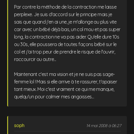
Par contre la méthode de la contraction me laisse
perplexe. Je suis d'accord sur le principe mais je
sais que quand j'en ai une, je m'allonge au plus vite
car avec un bébé déjà bas, un col mou et pas super
long, la contraction ne va pas aider. Qu'elle dure 10s
ou 30s, elle poussera de toutes façons bébé sur le
col et j'ai trop peur de prendre le risque de l'ouvrir,
raccourcir ou autre...
Maintenant c'est ma vision et je ne suis pas sage-
femme lol ! Mais si elle arrive à te rassurer, t'apaiser
tant mieux. Moi c'est vraiment ce qui me manque,
quelqu'un pour calmer mes angoisses...
soph
14 mai 2008 à 06:27