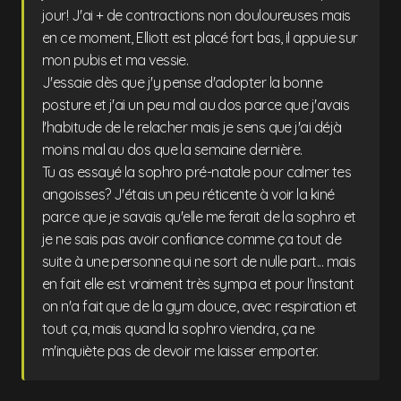
jour! J'ai + de contractions non douloureuses mais
en ce moment, Elliott est placé fort bas, il appuie sur
mon pubis et ma vessie.
J'essaie dès que j'y pense d'adopter la bonne
posture et j'ai un peu mal au dos parce que j'avais
l'habitude de le relacher mais je sens que j'ai déjà
moins mal au dos que la semaine dernière.
Tu as essayé la sophro pré-natale pour calmer tes
angoisses? J'étais un peu réticente à voir la kiné
parce que je savais qu'elle me ferait de la sophro et
je ne sais pas avoir confiance comme ça tout de
suite à une personne qui ne sort de nulle part... mais
en fait elle est vraiment très sympa et pour l'instant
on n'a fait que de la gym douce, avec respiration et
tout ça, mais quand la sophro viendra, ça ne
m'inquiète pas de devoir me laisser emporter.