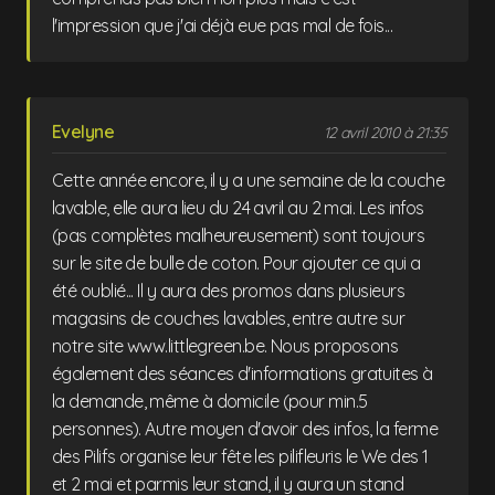
l'impression que j'ai déjà eue pas mal de fois...
Evelyne
12 avril 2010 à 21:35
Cette année encore, il y a une semaine de la couche
lavable, elle aura lieu du 24 avril au 2 mai. Les infos
(pas complètes malheureusement) sont toujours
sur le site de bulle de coton. Pour ajouter ce qui a
été oublié... Il y aura des promos dans plusieurs
magasins de couches lavables, entre autre sur
notre site www.littlegreen.be. Nous proposons
également des séances d'informations gratuites à
la demande, même à domicile (pour min.5
personnes). Autre moyen d'avoir des infos, la ferme
des Pilifs organise leur fête les pilifleuris le We des 1
et 2 mai et parmis leur stand, il y aura un stand