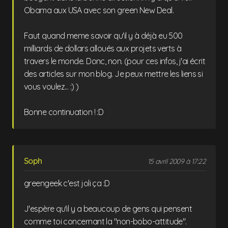
Obama aux USA avec son green New Deal.
Faut quand meme savoir qu'il y à déjà eu 500
milliards de dollars alloués aux projets verts à
travers le monde. Donc, non. (pour ces infos, j'ai écrit
des articles sur mon blog. Je peux mettre les liens si
vous voulez... :) )
Bonne continuation ! :D
Soph
15 avril 2009 à 17:22
greengeek c'est joli ça :D
J'espère qu'il y a beaucoup de gens qui pensent
comme toi concernant la "non-bobo-attitude".