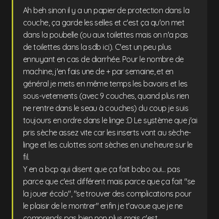
Ah beh sinon il y a un papier de protection dans la
couche, ça garde les selles et c'est ça qu'on met
dans la poubelle (ou aux toilettes mais on n'a pas
de toilettes dans la sdb ici). C'est un peu plus
ennuyant en cas de diarrhée. Pour le nombre de
machine, j'en fais une de + par semaine, et en
général je mets en même temps les bavoirs et les
sous-vetements (avec 9 couches, quand plus rien
ne rentre dans le seau à couches) du coup je suis
toujours en ordre dans le linge :D Le système que j'ai
pris sèche assez vite car les inserts vont au sèche-
linge et les culottes sont sèches en une heure sur le
fil.
Y en a bcp qui disent que ça fait bobo oui... pas
parce que c'est différent mais parce que ça fait "se
la jouer écolo", "se trouver des complications pour
le plaisir de le montrer" enfin je t'avoue que je ne
comprends pas bien non plus mais c'est