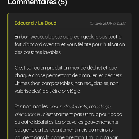
Commentaires (5)
Edouard / Le Doud
15 avril 2009 à 15:02
En bon webécologiste ou green geek je suis tout à
fait d'accord avec toi et vous félicite pour l'utilisation
des couches lavables.
C'est sur qu'on produit un max de déchet et que
chaque chose permettant de diminuer les déchets
ultimes (non compostables, non recyclables, non
valorisables) doit être privilégié.
Et sinon, non les
soucis de déchets, d’écologie,
d’économie...
c'est vraiment pas un truc pour bobo
ou autre idéalistes. La preuve les gouvernements
bougent, certes leeentement mais au moins ils
bougent dans la bonne direction. Il n'y a qu'à voir