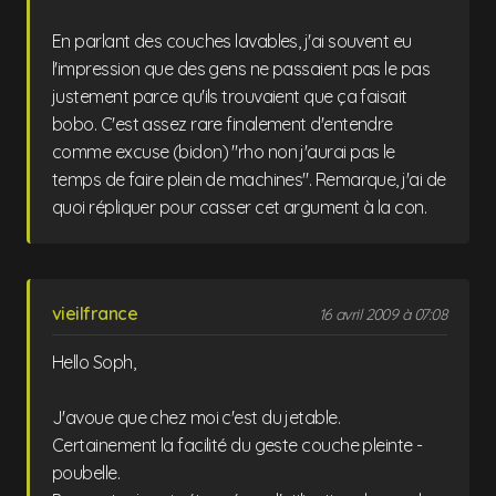
En parlant des couches lavables, j'ai souvent eu
l'impression que des gens ne passaient pas le pas
justement parce qu'ils trouvaient que ça faisait
bobo. C'est assez rare finalement d'entendre
comme excuse (bidon) "rho non j'aurai pas le
temps de faire plein de machines". Remarque, j'ai de
quoi répliquer pour casser cet argument à la con.
vieilfrance
16 avril 2009 à 07:08
Hello Soph,
J'avoue que chez moi c'est du jetable.
Certainement la facilité du geste couche pleinte -
poubelle.