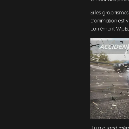
Si les graphismes
d'animation est v
carrément WipEou
Il y a quand mêm