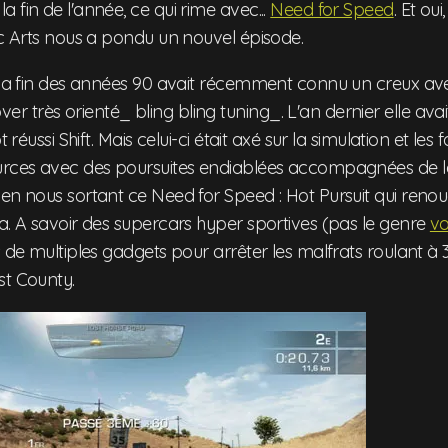
 fin de l'année, ce qui rime avec...
Need for Speed
. Et ou
ic Arts nous a pondu un nouvel épisode.
e la fin des années 90 avait récemment connu un creux av
très orienté_ bling bling tuning_. L'an dernier elle avai
t réussi Shift. Mais celui-ci était axé sur la simulation et les
ources avec des poursuites endiablées accompagnées de 
en nous sortant ce Need for Speed : Hot Pursuit qui renou
a. A savoir des supercars hyper sportives (pas le genre
vo
s de multiples gadgets pour arrêter les malfrats roulant à
st County.