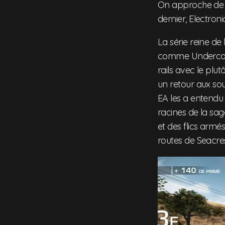
On approche de la
dernier, Electron
La série reine d
comme Undercover 
rails avec le plutô
un retour aux s
EA les a entendu 
racines de la sag
et des flics armé
routes de Seacre