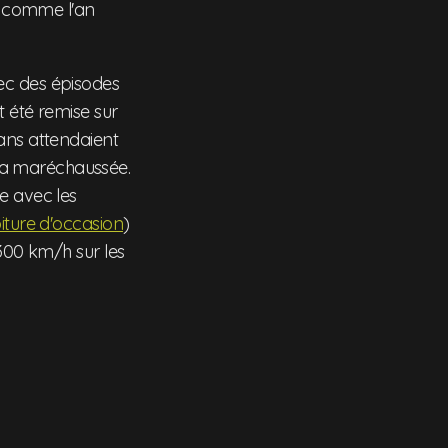
i, comme l'an
ec des épisodes
t été remise sur
 fans attendaient
la maréchaussée.
e avec les
iture d'occasion
)
 300 km/h sur les