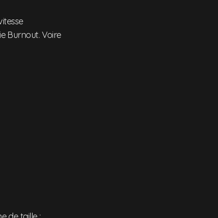
vitesse
ie Burnout. Voire
de taille :