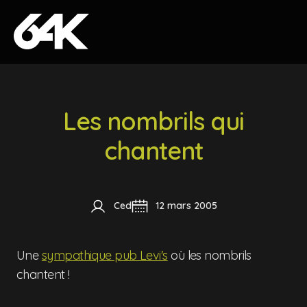
Skip to content
Les nombrils qui
chantent
Ced
12 mars 2005
Une
sympathique pub Levi's
où les nombrils
chantent !