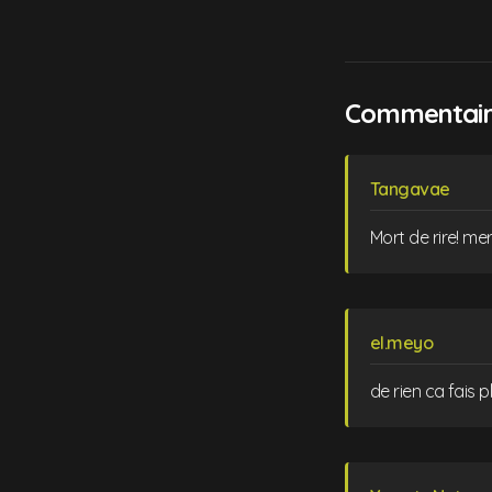
Commentaire
Tangavae
Mort de rire! merc
el.meyo
de rien ca fais 