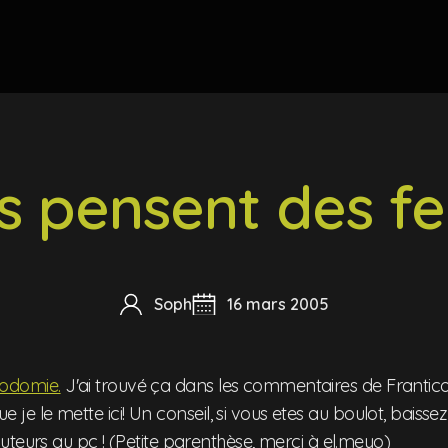
ls pensent des f
Soph
16 mars 2005
 sodomie.
J'ai trouvé ça dans les commentaires de Frantico,
que je le mette ici! Un conseil, si vous etes au boulot, baisse
teurs au pc ! (Petite parenthèse, merci à el.meyo)