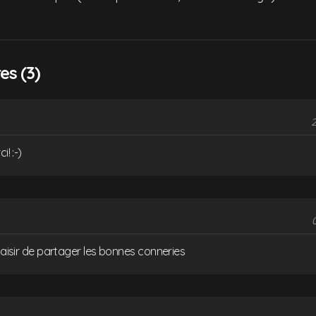
s (3)
2
i! :-)
plaisir de partager les bonnes conneries