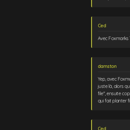
Ced
Avec Foxmarks ?
damston
Yep, avec Foxmar
juste là, alors 
file", ensuite co
qui fait planter
Ced