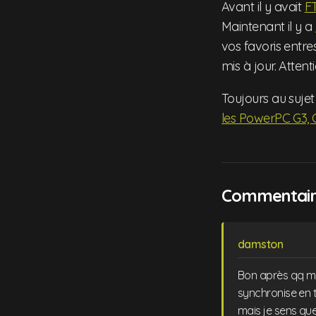
Avant il y avait
F
Maintenant il y a
vos favoris entres
mis à jour. Atten
Toujours au suje
les PowerPC G3, 
Commentaire
damston
Bon après qq mi
synchronise en t
mais je sens que