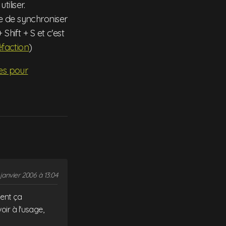
tiliser.
e de synchroniser
Shift + S et c'est
éfaction
)
ées pour
janvier 2006 à 13:04
ment ça
ir à l'usage,