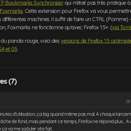
TP Bookmarks Synchroniser
qui n'était pas très pratique à u
Foxmarks
. Cette extension pour Firefox va vous permettr
 différentes machines. Il suffit de faire un CTRL (Pomme) + 
tion, Foxmarks ne fonctionne qu'avec Firefox 1.5+. (
via Torr
t du panda rouge, voici des
versions de Firefox 1.5 optimis
G4 et G5
.
s (7)
05 
nutes d'utilisation, ça lag quand même pas mal. A chaque lance
âche de fond, mais pendant ce temps, Firefox ne répond plus... A vo
 ça va me saôuler vite fait.