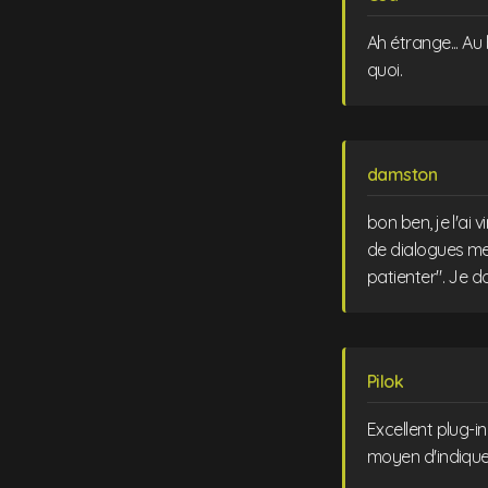
Ah étrange... Au 
quoi.
damston
bon ben, je l'ai
de dialogues me 
patienter". Je do
Pilok
Excellent plug-in
moyen d'indiquer