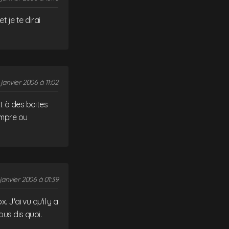
t je te dirai
janvier 2006 à 11:02
t à des boites
rompre ou
janvier 2006 à 01:39
 J'ai vu qu'il y a
ous dis quoi.