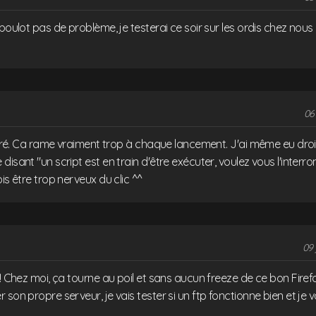
boulot pas de problème, je testerai ce soir sur les ordis chez nous e
06 
 viré. Ca rame vraiment trop à chaque lancement. J'ai même eu droi
disant "un script est en train d'être exécuter, voulez vous l'inter
is être trop nerveux du clic ^^
09 
! Chez moi, ça tourne au poil et sans aucun freeze de ce bon Firefox.
 son propre serveur, je vais tester si un ftp fonctionne bien et je v