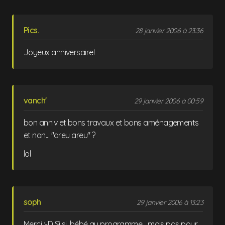
Pics.
28 janvier 2006 à 23:36
Joyeux anniversaire!
vanch'
29 janvier 2006 à 00:59
bon anniv et bons travaux et bons aménagements
et non... "areu areu" ?
lol
soph
29 janvier 2006 à 13:23
Merci :-D Si si, bébé au programme... mais pas pour