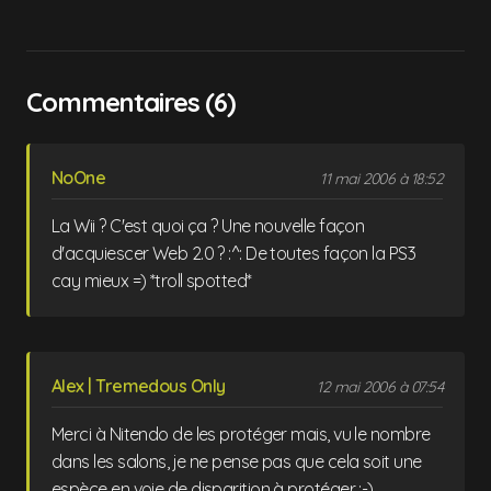
Commentaires (6)
NoOne
11 mai 2006 à 18:52
La Wii ? C'est quoi ça ? Une nouvelle façon
d'acquiescer Web 2.0 ? :^: De toutes façon la PS3
cay mieux =) *troll spotted*
Alex | Tremedous Only
12 mai 2006 à 07:54
Merci à Nitendo de les protéger mais, vu le nombre
dans les salons, je ne pense pas que cela soit une
espèce en voie de disparition à protéger ;-)