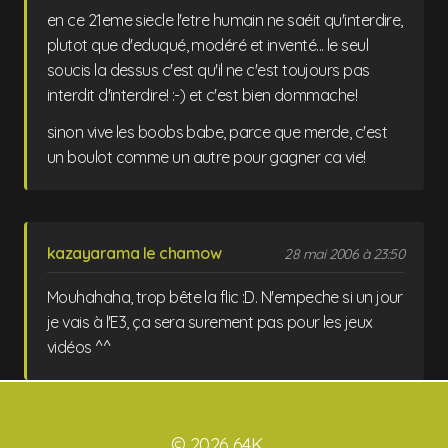
en ce 21eme siecle l'etre humain ne saéit qu'interdire,
plutot que d'eduqué, modéré et inventé... le seul
soucis la dessus c'est qu'il ne c'est toujours pas
interdit d'interdire! :-) et c'est bien dommache!
sinon vive les boobs babe, parce que merde, c'est
un boulot comme un autre pour gagner ca vie!
kazayarama le chamow
28 mai 2006 à 23:50
Mouhahaha, trop bête la flic :D. N'empeche si un jour
je vais à l'E3, ça sera surement pas pour les jeux
vidéos ^^
© 2026 64K