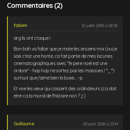
Commentaires (2)
fabien
12 juillet 2006 à 08:36
arg ils ont craque !
Bon bah va falloir que je mate les anciens moi (oui je
sais c'est une honte, ca fait partie de mes lacunes
cinematographiques avec "le pere noel est une
ordure" - hop hop ne sortez pas les massues ! ^_^)
surtout que j'aime bien la boxe... :-p
Et vive les vieux qui cassent des ordinateurs (ca doit
etre ca la moral de l'histoire non ? ;) )
Guillaume
03 août 2006 à 23:14