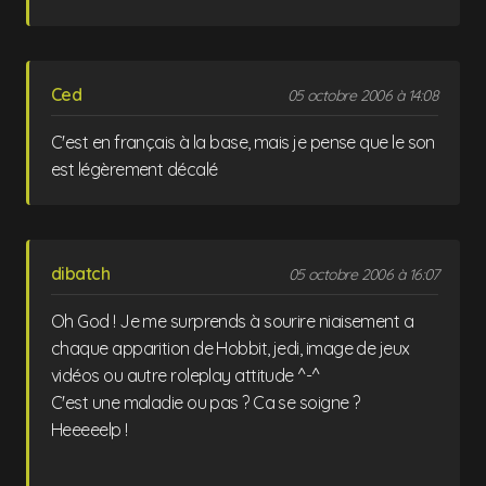
Ced
05 octobre 2006 à 14:08
C'est en français à la base, mais je pense que le son
est légèrement décalé
dibatch
05 octobre 2006 à 16:07
Oh God ! Je me surprends à sourire niaisement a
chaque apparition de Hobbit, jedi, image de jeux
vidéos ou autre roleplay attitude ^-^
C'est une maladie ou pas ? Ca se soigne ?
Heeeeelp !