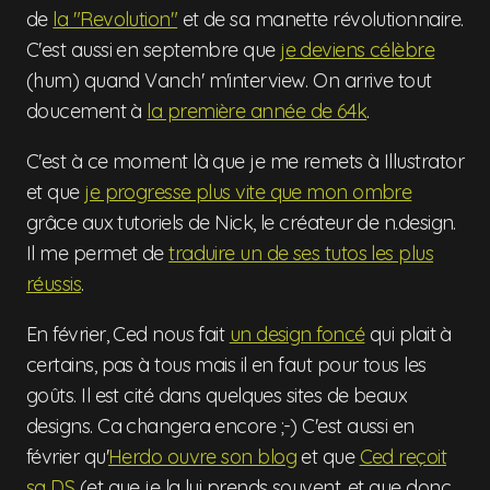
de
la "Revolution"
et de sa manette révolutionnaire.
C'est aussi en septembre que
je deviens célèbre
(hum) quand Vanch' m'interview. On arrive tout
doucement à
la première année de 64k
.
C'est à ce moment là que je me remets à Illustrator
et que
je progresse plus vite que mon ombre
grâce aux tutoriels de Nick, le créateur de n.design.
Il me permet de
traduire un de ses tutos les plus
réussis
.
En février, Ced nous fait
un design foncé
qui plait à
certains, pas à tous mais il en faut pour tous les
goûts. Il est cité dans quelques sites de beaux
designs. Ca changera encore ;-) C'est aussi en
février qu'
Herdo ouvre son blog
et que
Ced reçoit
sa DS
(et que je la lui prends souvent, et que donc