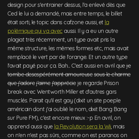
design pour s'entrainer dessus, l'a enlevé dès que
Ced le lui a demandé, mais entre temps, le billet
était sorti, le topic dans cafzone aussi, et
la
polémique qui va avec
aussi. Il y a eu un autre
plagiat très récemment, un type avait pris la
même structure, les mêmes formes etc, mais avait
remplacé le vert par de l'orange. Et un autre type
l'avait payé pour ça. Bah... C'est aussi en avril que
je
tombe desespérément amoureuse
sous le charme
que j'adore
j'aime
j'apprécie
je regarde Prison
break avec Wentworth Miller et d'autres gars
musclés. Parait qu'il est gay (dixit un site poeple
américain dont j'ai oublié le nom, dixit Bang Bang
sur Pure FM), c'est encore mieux :-p En avril, on
apprend aussi que
la Revolution sera la Wii
, mais
on n'en n'est pas sûrs, comme on est paranos on