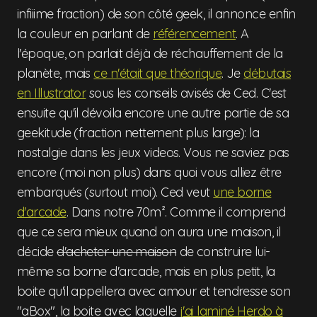
infiiime fraction) de son côté geek, il annonce enfin
la couleur en parlant de
référencement
. A
l'époque, on parlait déjà de réchauffement de la
planète, mais
ce n'était que théorique
. Je
débutais
en Illustrator
sous les conseils avisés de Ced. C'est
ensuite qu'il dévoila encore une autre partie de sa
geekitude (fraction nettement plus large): la
nostalgie dans les jeux videos. Vous ne saviez pas
encore (moi non plus) dans quoi vous alliez être
embarqués (surtout moi). Ced veut
une borne
d'arcade
. Dans notre 70m². Comme il comprend
que ce sera mieux quand on aura une maison, il
décide
d'acheter une maison
de construire lui-
même sa borne d'arcade, mais en plus petit, la
boite qu'il appellera avec amour et tendresse son
"aBox", la boite avec laquelle
j'ai laminé Herdo à