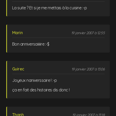
La suite ? Et si je me mettais à la cuisine :-p
Marin
19 janvier 2007 à 12:55
Bon anniversaiiiiire :-$
Guirec
19 janvier 2007 à 13:06
Joyeux naniverssaire ! :-p
ça en fait des histoires dis donc !
Thanh
19 janvier 2007 à 13:18