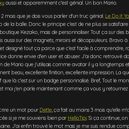
xy
aussi et apparemment c'est génial. Un bon Mario.
2 mois que je dois vous parler d'un truc génial.
Le Do It Y
op de la balle. Donc le principe c'est de ne plus se satisfair
la boutique Kezako, mais de personnaliser. Tout ça sur des 
aussi sur des magnets, miroirs et décapsuleurs. Bravo à c
 designé tout ça parce que c'est facile à comprendre, ra
rvice donne envie d'en user et abuser. J'ai donc retrouvé 
 de Mario que j'utilisais comme avatar il y a longtemps et j
ment beau, excellente finition, excellente impression. La qua
que là c'est sur un badge personnalisé. Bref, Tout le monde
et moi j'en parle maintenant comme ça vous y retournez
crire un mot pour
Dette
, ça fait au moins 3 mois qu'elle m
ée si je me souviens bien par
HelloTipi
. Si ça continue, o
aine. J'ai enfin trouvé le mot mais je me suis rendue compt