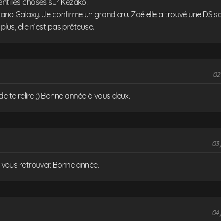
entilles choses sur Kezako.
Mario Galaxy. Je confirme un grand cru. Zoé elle a trouvé une DS sou
n plus, elle n’est pas prêteuse.
02 
 te relire ;) Bonne année à vous deux.
03 
de vous retrouver. Bonne année.
04 