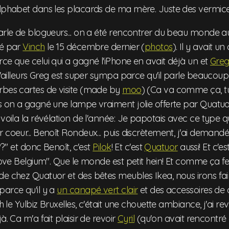
alphabet dans les placards de ma mère. Juste des vermicel
parle de blogueurs... on a été rencontrer du beau monde
é par
Vinch
le 15 décembre dernier (
photos
). Il y avait u
ce que celui qui a gagné l'iPhone en avait déjà un et
Gre
 D'ailleurs Greg est super sympa parce qu'il parle beaucoup 
rbes cartes de visite (made by
moo
) (Ca va comme ça, tu 
us on a gagné une lampe vraiment jolie offerte par Quatu
 voila la révélation de l'année: Je papotais avec ce type q
 coeur... Benoît Rondeux... puis discrètement, j'ai demand
???" et donc Benoît, c'est
Pilok
! Et c'est
Quatuor
aussi! Et c'es
 love Belgium". Que le monde est petit hein! Et comme ça f
de chez Quatuor et des bêtes meubles Ikea, nous irons fa
parce qu'il y a
un canapé vert clair
et des accessoires de 
beh le Yulbiz Bruxelles, c'était une chouette ambiance, j'ai
à. Ca m'a fait plaisir de revoir
Cyril
(qu'on avait rencontré 