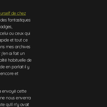
ourself de chez
e des fantastiques
badges,
elui ou ceux qui
pide et tout ce
dans mes archives
'en ai fait un
lité habituelle de
 en parlait il y
 encore et
'a envoyé cette
n ne nous enverra
e qu'il n'y avait