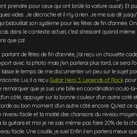
 vont prendre pour ceux qui ont brûlé la voiture aussi!). Et pui
es vides. Je décroche et il n'y a rien. Je me suis dit jusqu
ui bidouillait son système pour les fêtes de fin d'année. On
 cas dans le contexte actuel, c'est stressant quand même.
ns que ça!
en parlant de fêtes de fin d'année, j'ai reçu un chouette c
port avec la photo mais j'en parlerai plus tard, ce sera l'
e laisse le temps de me documenter un peu sur le sujet po
 raconte. Lui, il a reçu
Guitar Hero 3: Legends of Rock
pour j
remarquer que je suis une bille en coordination oculo-bi-m
d'un côté, appuyer sur la bonne couleur d'un autre coté 
de corde au bon moment d'un autre côté encore. Qu'est ce 
t le niveau facile et la moitié des chansons du niveau moyen
à la guitare et moi je ne sais même pas faire 20% de la ch
eau facile. Une couille, je suis! Enfin il en parlera mieux que 