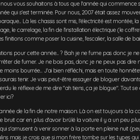
nous vous souhaitons à tous que l'année qui commence s
nnée qui s'est terminée. Pour nous, 2007 était assez mouv
baraque... Là les chassis sont mis, l'électricité est montée, l
age, le carrelage, la fin de l'installation électrique (le coffr
s les finitions comme poser la cuisine, l'escalier, la salle de ba
tions pour cette année... ? Bah je ne fume pas donc je
arrêter de fumer. Je ne bois pas, donc je ne peux pas dire 
e moins bourrée... J'ai bien réfléchi, mais en toute honnêtet
 saurais tenir. Je vais peut-être essayer de bloguer davanta
u le réflexe de me dire "ah tiens, ça je blogue". Tout se dit
r ici?
'année de la fin de notre maison. Là on est toujours à la
 bruit car en plus d'avoir brûlé la voiture il y a un peu plus
 qui s'amusent à venir sonner à la porte en pleine nuit (peu
ns mais je crois que si mon frère tombe sur les types qui