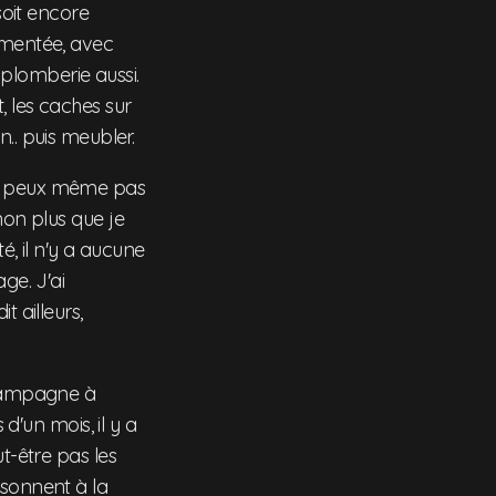
oit encore
ementée, avec
a plomberie aussi.
et, les caches sur
in.. puis meubler.
 ne peux même pas
non plus que je
é, il n'y a aucune
ge. J'ai
 ailleurs,
 campagne à
 d'un mois, il y a
t-être pas les
 sonnent à la