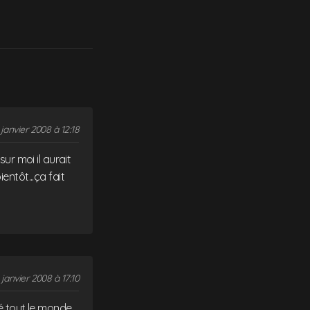
 janvier 2008 à 12:18
ur moi il aurait
entôt...ça fait
 janvier 2008 à 17:10
ré tout le monde