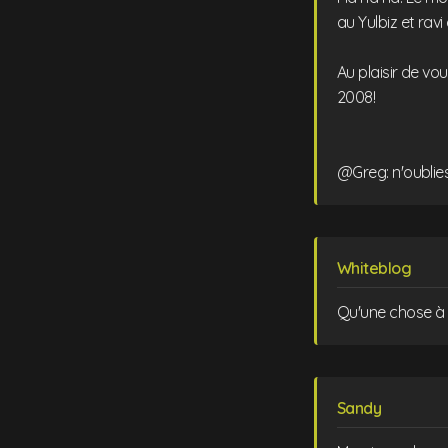
au Yulbiz et rav
Au plaisir de vo
2008!
@Greg: n'oublies
Whiteblog
Qu'une chose à d
Sandy