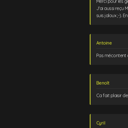
Merci pour les g
J'ai aussi reçu 
suis jaloux ;-). E
Antoine
Pas mécontent de
Benoît
Ca fait plaisir 
Cyril