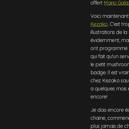
offert
Mario Gala
Voici maintenant 
Kezako
. C'est tr
illustrations de 
évidemment, mais 
ont programmé et
qui fait qu'un se
le petit mushroom
badge. Il est vrai
chez Kezako sauf 
a quelques mois 
encore!
Je dois encore é
chaine, commenc
plus jamais de ch