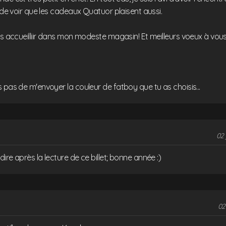
i de voir que les cadeaux Quatuor plaisent aussi.
us accueilliir dans mon modeste magasin! Et meilleurs voeux à vou
 pas de m'envoyer la couleur de fatboy que tu as choisis...
02 
ire après la lecture de ce billet; bonne année :)
02