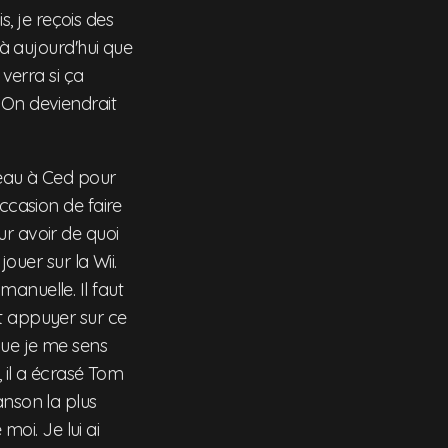
s, je reçois des
'à aujourd'hui que
 verra si ça
 On deviendrait
adeau à Ced pour
occasion de faire
ur avoir de quoi
ouer sur la Wii.
anuelle. Il faut
et appuyer sur ce
que je me sens
, il a écrasé Tom
anson la plus
moi. Je lui ai