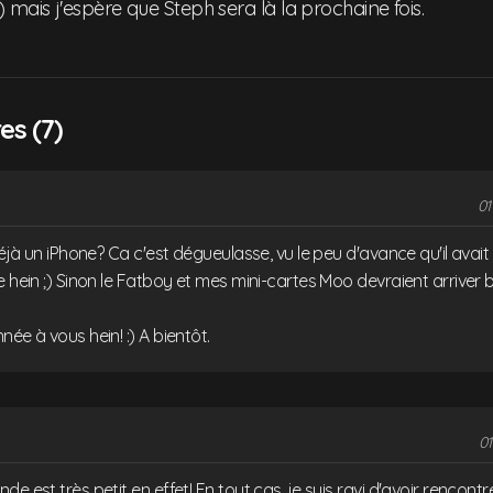
mais j'espère que Steph sera là la prochaine fois.
s (7)
01
déjà un iPhone? Ca c'est dégueulasse, vu le peu d'avance qu'il avait s
 hein ;) Sinon le Fatboy et mes mini-cartes Moo devraient arriver bi
née à vous hein! :) A bientôt.
01
de est très petit en effet! En tout cas, je suis ravi d'avoir rencont