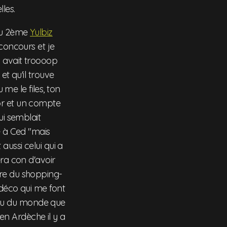
les.
 au 2ème
Yulbiz
n concours et je
g
avait troooop
et qu'il trouve
me le files, ton
or et un compte
ui semblait
é à Ced "mais
t aussi celui qui a
era con d'avoir
ire du shopping-
déco qui me font
 revu du monde que
en Ardèche il y a