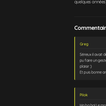
quelques années) 
Commentaire
Greg
Sérieux il avait 
pu faire un geste
plaisir :)
Et puis bonne an
Pilok
Ha ha ha! Le mon