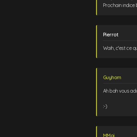
Prochain indice 
Pierrot
Waih, c'est ce qu
Guyhom
Ah bah vous adop
:-)
MMoi