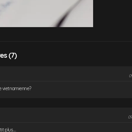
s (7)
09
 vietnamienne?
09
t plus....