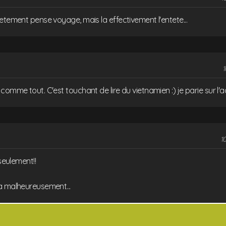
etement pense voyage, mais la effectivement l'entete...
1
comme tout. C'est touchant de lire du vietnamien :) je parie sur l'a
10
 seulement!!
a malheureusement...