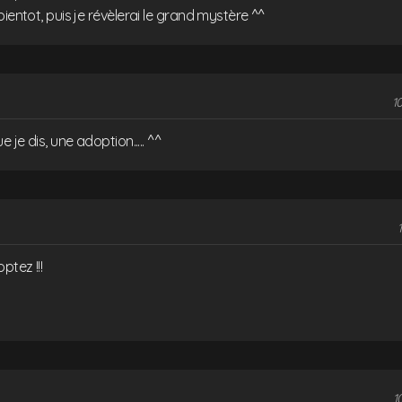
bientot, puis je révèlerai le grand mystère ^^
10
e je dis, une adoption..... ^^
1
tez !!!
1