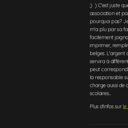
;) ) C'est juste q
association et p
pourquoi pas? Je 
m'a plu par sa fa
facilement joign
imprimer, remplir
belges. L'argent
servira à différen
peut correspondre
la responsable su
charge aussi de d
scolaires...
Plus d'infos sur
le