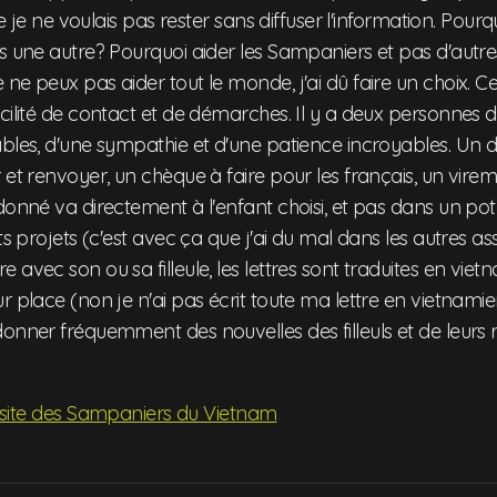
ue je ne voulais pas rester sans diffuser l'information. Pourq
as une autre? Pourquoi aider les Sampaniers et pas d'autr
ne peux pas aider tout le monde, j'ai dû faire un choix. Ce
cilité de contact et de démarches. Il y a deux personnes d
ables, d'une sympathie et d'une patience incroyables. Un
 et renvoyer, un chèque à faire pour les français, un vire
 donné va directement à l'enfant choisi, et pas dans un p
ts projets (c'est avec ça que j'ai du mal dans les autres as
 avec son ou sa filleule, les lettres sont traduites en vie
r place (non je n'ai pas écrit toute ma lettre en vietnamie
onner fréquemment des nouvelles des filleuls et de leurs r
 site des Sampaniers du Vietnam