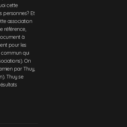
uoi cette
es personnes? Et
tte association
e référence,
 document à
ment pour les
ot commun qui
sociations). On
tnamien par Thuy,
n). Thuy se
ésultats