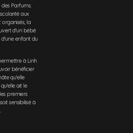
e des Parfums.
scolarité aux
 organisés, la
ouvert d'un bébé
é d'une enfant du
permettre à Linh
voir bénéficier
âte qu'elle
u'elle ait le
t les premiers
oit sensibilisé à
.