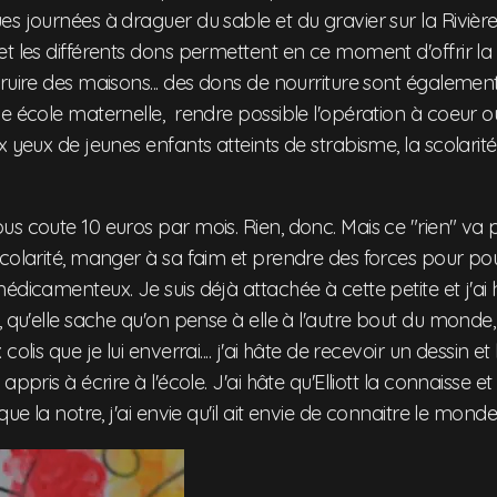
s journées à draguer du sable et du gravier sur la Rivièr
t les différents dons permettent en ce moment d'offrir la 
ruire des maisons... des dons de nourriture sont également
ne école maternelle, rendre possible l'opération à coeur 
x yeux de jeunes enfants atteints de strabisme, la scolarit
s coute 10 euros par mois. Rien, donc. Mais ce "rien" va 
colarité, manger à sa faim et prendre des forces pour pou
édicamenteux. Je suis déjà attachée à cette petite et j'ai h
 qu'elle sache qu'on pense à elle à l'autre bout du monde, q
colis que je lui enverrai.... j'ai hâte de recevoir un dessin e
ppris à écrire à l'école. J'ai hâte qu'Elliott la connaisse et s
que la notre, j'ai envie qu'il ait envie de connaitre le monde