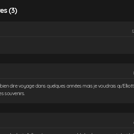
s (3)
1
1
bien dire voyage dans quelques années mais je voudrais qu'Elliott
des souvenirs.