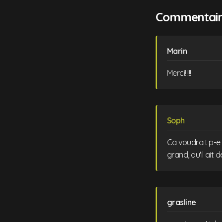
Commentaire
Marin
Merci!!!!!
Soph
Ca voudrait p-e 
grand, qu'il ait 
grasline