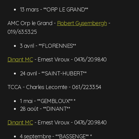
13 mars - **ORP LE GRAND**
AMC Orp le Grand -
Robert Gysembergh
-
019/63.53.25
3 avril - **FLORENNES**
Dinant MC
- Ernest Viroux - 0476/20.98.40
24 avril - **SAINT-HUBERT**
TCCA - Charles Lecomte - 061/22.33.54
1 mai - **GEMBLOUX** *
28 août - **DINANT**
Dinant MC
- Ernest Viroux - 0476/20.98.40
4 septembre - **BASSENGE** *