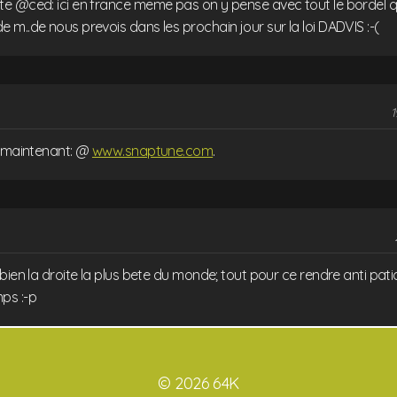
e @ced: ici en france meme pas on y pense avec tout le bordel q
m..de nous prevois dans les prochain jour sur la loi DADVIS :-(
1
e maintenant: @
www.snaptune.com
.
bien la droite la plus bete du monde; tout pour ce rendre anti pat
ps :-p
© 2026 64K