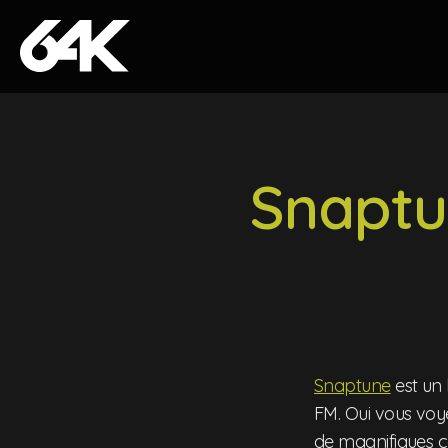
Skip to content
Snaptun
Snaptune
est un 
FM. Oui vous voye
de magnifiques c