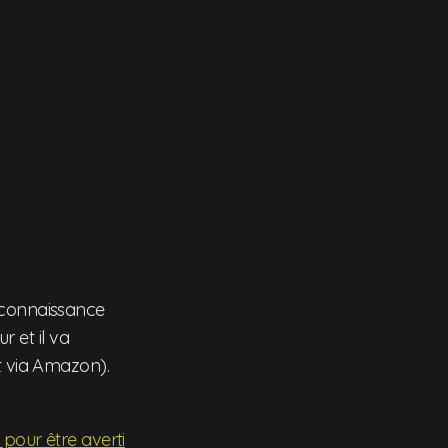
reconnaissance
r et il va
 via Amazon).
e pour être averti