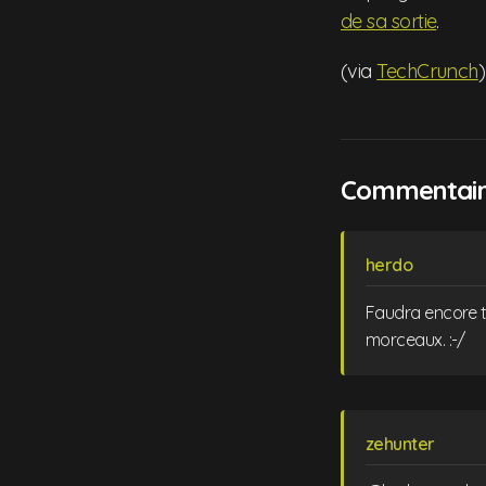
de sa sortie
.
(via
TechCrunch
)
Commentaire
herdo
Faudra encore t
morceaux. :-/
zehunter