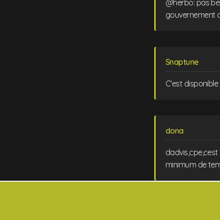
@herbo: pas bet
gouvernement de 
Snaptune
C'est disponibl
dona
dadvis,cpe,cest 
minimum de tem