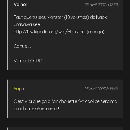
Valnor
25 avril 2007 à 17:53
Faut que tu lises Monster (18 volumes) de Naoki
Urasawa see :
http://fr.wikipedia.org/wiki/Monster_(manga)
Ca tue ....
Valnor LOTRO
Soph
25 avril 2007 à 18:48
C'est vrai que ça a l'air chouette ^-^ cool ce sera ma
prochaine série, merci !