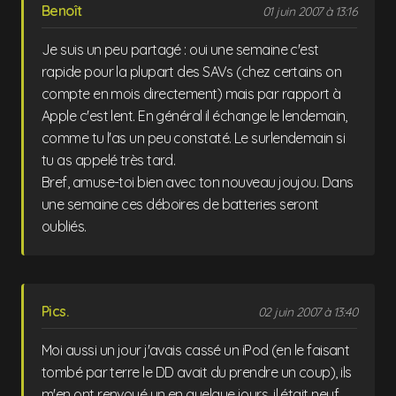
Benoît
01 juin 2007 à 13:16
Je suis un peu partagé : oui une semaine c'est
rapide pour la plupart des SAVs (chez certains on
compte en mois directement) mais par rapport à
Apple c'est lent. En général il échange le lendemain,
comme tu l'as un peu constaté. Le surlendemain si
tu as appelé très tard.
Bref, amuse-toi bien avec ton nouveau joujou. Dans
une semaine ces déboires de batteries seront
oubliés.
Pics.
02 juin 2007 à 13:40
Moi aussi un jour j'avais cassé un iPod (en le faisant
tombé par terre le DD avait du prendre un coup), ils
m'en ont renvoyé un en quelque jours, il était neuf.