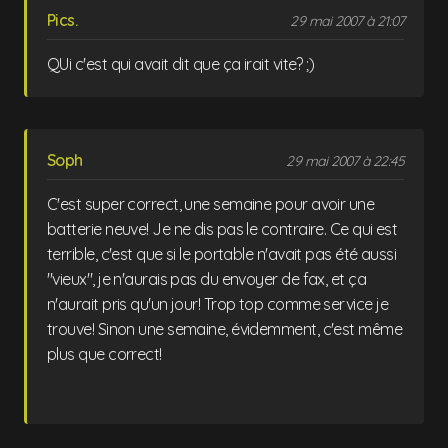
Pics.
29 mai 2007 à 21:07
QUi c'est qui avait dit que ça irait vite? ;)
Soph
29 mai 2007 à 22:45
C'est super correct, une semaine pour avoir une
batterie neuve! Je ne dis pas le contraire. Ce qui est
terrible, c'est que si le portable n'avait pas été aussi
"vieux", je n'aurais pas du envoyer de fax, et ça
n'aurait pris qu'un jour! Trop top comme service je
trouve! Sinon une semaine, évidemment, c'est même
plus que correct!