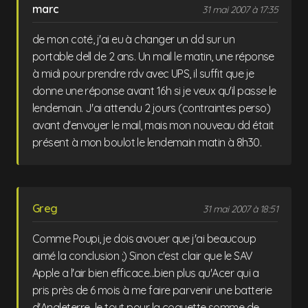
marc
31 mai 2007 à 17:35
de mon coté, j'ai eu à changer un dd sur un
portable dell de 2 ans. Un mail le matin, une réponse
à midi pour prendre rdv avec UPS, il suffit que je
donne une réponse avant 16h si je veux qu'il passe le
lendemain. J'ai attendu 2 jours (contraintes perso)
avant d'envoyer le mail, mais mon nouveau dd était
présent à mon boulot le lendemain matin à 8h30.
Greg
31 mai 2007 à 18:51
Comme Poupi, je dois avouer que j'ai beaucoup
aimé la conclusion ;) Sinon c'est clair que le SAV
Apple a l'air bien efficace...bien plus qu'Acer qui a
pris près de 6 mois à me faire parvenir une batterie
d'Angleterre...le tout pour la coquette somme de