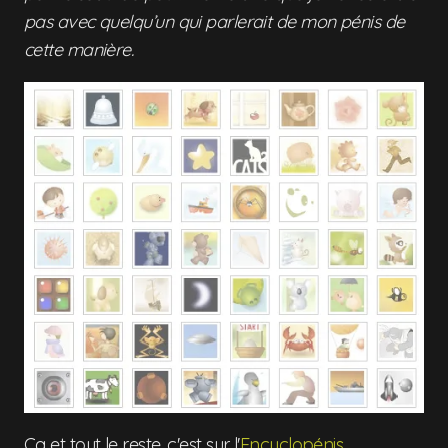
pas avec quelqu’un qui parlerait de mon pénis de
cette manière.
Ca et tout le reste, c'est sur l'
Encyclopénis
.