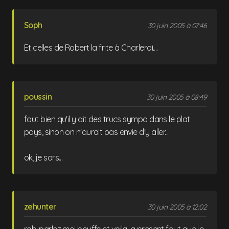
Soph
30 juin 2005 à 07:46
Et celles de Robert la frite à Charleroi....
poussin
30 juin 2005 à 08:49
faut bien qu'il y ait des trucs sympa dans le plat
pays, sinon on n'aurait pas envie d'y aller...
ok, je sors...
zehunter
30 juin 2005 à 12:02
rah, parlez moi bouffe et voila, a present faut que je