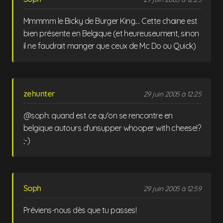
Mmmmm le Bicky de Burger King.... Cette chaine est
bien présente en Belgique (et heureuseument, sinon
il ne faudrait manger que ceux de Mc Do ou Quick)
zehunter
29 juin 2005 à 12:25
@soph: quand est ce qu'on se rencontre en
belgique autours d'unsupper whooper with cheese!?
;-)
Soph
29 juin 2005 à 12:59
Préviens-nous dès que tu passes!