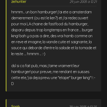
zehunter
29 juin 2005 à 12:21
hmmm... un bon hamburger! j'ai ete a amsterdam
dernierement (ou est le lien?) et j'ai redecouvert
pour moi LA chaine de fastfood du hamburger,
disparu depuis trop longtemps en france ... burger
king! bah y a pas a dire, des vrai hamb comme on
en reve et imagine, la viande cuite et saignante, la
sauce qui deborde d'entre la salade et la tomade et
le reste .... hmmm ... :-)
dsl si ca fait pub, mais j'aime vraiment leur
hamburger! pour preuve, me rendant en suisses
cette ete, 'jai deja prevu une "etape" burger king" ! :-
D
Soph
29 juin 2005 à 12:25