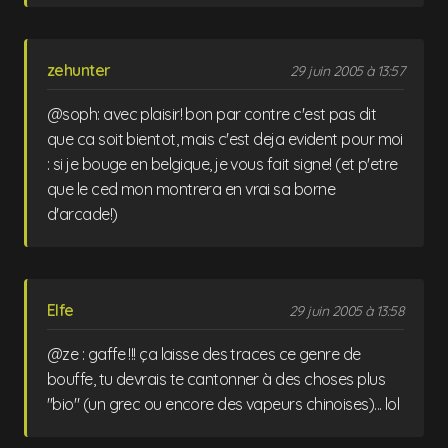
zehunter
29 juin 2005 à 13:57
@soph: avec plaisir! bon par contre c'est pas dit
que ca soit bientot, mais c'est deja evident pour moi
: si je bouge en belgique, je vous fait signe! (et p'etre
que le ced mon montrera en vrai sa borne
d'arcade!)
Elfe
29 juin 2005 à 13:58
@ze : gaffe !!! ça laisse des traces ce genre de
bouffe, tu devrais te cantonner à des choses plus
"bio" (un grec ou encore des vapeurs chinoises)... lol