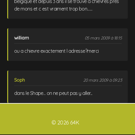
belgique et depuis 3 ans il se trouve a chievres prés
de mons et c est vraiment trop bon.......
william
05 mars 2009 à 18:15
ou a chievre exactement l adresse?merci
Soph
20 mars 2009 à 09:23
dans le Shape... on ne peut pas y aller...
© 2026 64K