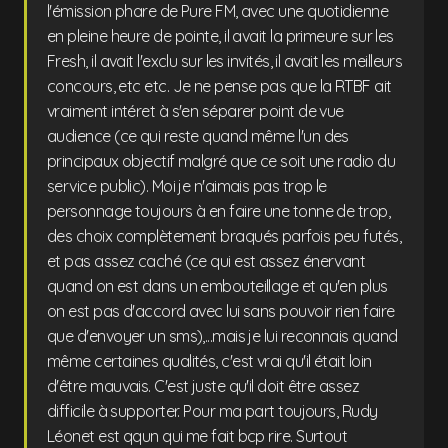
l'émission phare de Pure FM, avec une quotidienne
en pleine heure de pointe, il avait la primeure sur les
Fresh, il avait l'exclu sur les invités, il avait les meilleurs
concours, etc etc. Je ne pense pas que la RTBF ait
vraiment intéret à s'en séparer point de vue
audience (ce qui reste quand même l'un des
principaux objectif malgré que ce soit une radio du
service public). Moi je n'aimais pas trop le
personnage toujours à en faire une tonne de trop,
des choix complètement braqués parfois peu futés,
et pas assez caché (ce qui est assez énervant
quand on est dans un embouteillage et qu'en plus
on est pas d'accord avec lui sans pouvoir rien faire
que d'envoyer un sms),...mais je lui reconnais quand
même certaines qualités, c'est vrai qu'il était loin
d'être mauvais. C'est juste qu'il doit être assez
difficile à supporter. Pour ma part toujours, Rudy
Léonet est qqun qui me fait bcp rire. Surtout