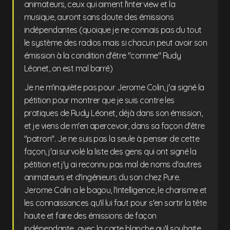
animateurs, ceux qui aiment l'interview et la
musique, auront sans doute des émissions
indépendantes (quoique je ne connais pas du tout
le système des radios mais si chacun peut avoir son
émission à la condition d'être "comme" Rudy
Léonet, on est mal barré)
Je ne m'inquiète pas pour Jerome Colin, j'ai signé la
pétition pour montrer que je suis contre les
pratiques de Rudy Léonet, déjà dans son émission,
et je viens de m'en apercevoir, dans sa façon d'être
"patron". Je ne suis pas la seule à penser de cette
façon, j'ai survolé la liste des gens qui ont signé la
pétition et j'y ai reconnu pas mal de noms d'autres
animateurs et d'ingénieurs du son chez Pure.
Jerome Colin a le bagou, l'intelligence, le charisme et
les connaissances qu'il lui faut pour s'en sortir la tête
haute et faire des émissions de façon
indépendante...avec la carte blanche qu'il souhaite.