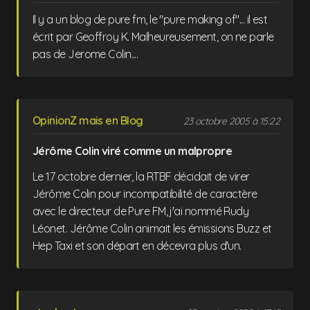
Il y a un blog de pure fm, le "pure making of"... il est
écrit par Geoffroy K. Malheureusement, on ne parle
pas de Jerome Colin....
OpinionZ mais en Blog
23 octobre 2005 à 15:22
Jérôme Colin viré comme un malpropre
Le 17 octobre dernier, la RTBF décidait de virer
Jérôme Colin pour incompatibilité de caractère
avec le directeur de Pure FM, j'ai nommé Rudy
Léonet. Jérôme Colin animait les émissions Buzz et
Hep Taxi et son départ en décevra plus d'un.