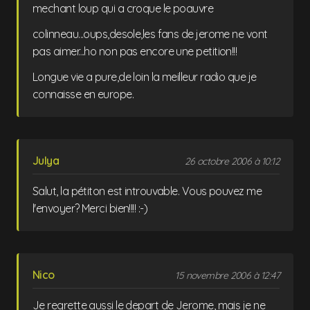
mechant loup qui a croque le poauvre
colinneau...oups,desole,les fans de jerome ne vont
pas aimer...ho non pas encore une petition!!!
Longue vie a pure,de loin la meilleur radio que je
connaisse en europe.
Julya
26 octobre 2006 à 10:12
Salut, la pétiton est introuvable. Vous pouvez me
l'envoyer? Merci bien!!!! :-)
Nico
15 novembre 2006 à 12:47
Je regrette aussi le depart de Jerome, mais je ne