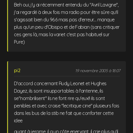
Beh oui, j'y ai récemment entendu du "Avril Lavigne",
j'ai regardé à deux fois ma radio pour être sûre qu'il
s'agissait bien du 96.6 mais pas d'erreur.... manque
plus qu'un peu d'Obispo et de Fabian (sans critiquer
ces gens là, mais la variet c'est pas habituel sur
Pure)
pi2
19 novembre 2005 à 18:07
D'accord concernant Rudy Leonet et Hughes
Dayez, ils sont insupportables à l'antenne, ils
se"nombrilisent" ils ne font rire qu'eux!! ils sont
penibles et avec croise "lecritique cine" plusieurs fois
dans les bus de la stib ne fait que conforter cette
idee
quant à jerome, il a un côte enervant, il crie plus qu'il