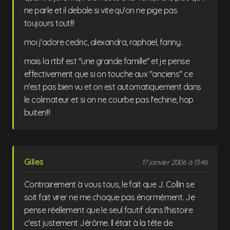
ne parle et il debale si vite qu'on ne pige pas
toujours tout!!!
moi j'adore cedric, alexandra, raphael, fanny..
mais la rtbf est "une grande famille" et je pense
effectivement que si on touche aux "anciens" ce
n'est pas bien vu et on est automatiquement dans
le colimateur et si on ne courbe pas l'echine, hop
buiten!!!
Gilles
17 janvier 2006 à 13:46
Contrairement à vous tous, le fait que J. Collin se
soit fait virer ne me choque pas énormément. Je
pense réellement que le seul fautif dans l'histoire
c'est justement Jérôme. Il était à la tête de