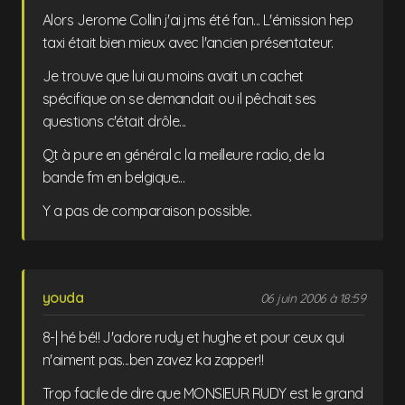
Alors Jerome Collin j'ai jms été fan... L'émission hep
taxi était bien mieux avec l'ancien présentateur.
Je trouve que lui au moins avait un cachet
spécifique on se demandait ou il pêchait ses
questions c'était drôle...
Qt à pure en général c la meilleure radio, de la
bande fm en belgique...
Y a pas de comparaison possible.
youda
06 juin 2006 à 18:59
8-| hé bé!! J'adore rudy et hughe et pour ceux qui
n'aiment pas...ben zavez ka zapper!!
Trop facile de dire que MONSIEUR RUDY est le grand