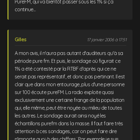
PureFM, qui va bientôt passer sous les 1% si ça
continue...
Gilles
17 janvier 2006 à 17:51
A mon avis, il n'aura pas autant d'auditeurs qu'à sa
période pure fm. Et puis, le sondage où figurait ce
1% a été contesté par la RTBF d'après qui ce ne
serait pas représentatif, et donc pas pertinant. Il est
clair que dans mon entourage, plus d'une personne
sur 100 écoute pureFM. La radio exploite quasi
exclusivement une certaine frange de la population
qui, elle même, peut être noyée au milieu de toutes
les autres. Le sondage aurait ainsi noyé les
échantillons purefm dans la masse. Il faut faire très
attention à ces sondages, car on peut faire dire
n'importe quoi à des chiffres.¨Par exemple je suis