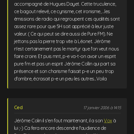
accompagné de Hugues Dayet. Cette truculence,
ce bagout relevé, ce cynisme, cet ironisme, ...les
émissions de radio qui regroupent ces qualités sont
assez rare pour que 5H soit apprécié à leur juste
valeur. ( Ce qui peut se dire aussi de Pure FM). Ne
jettons pas la pierre trop vite à Léonet. Jérôme
n'est certainement pas le martyr que l'on veut nous
faire croire. Et puis mnt, p-e va-t-on avoir un esprit
pure fm et pas un esprit Jérôme Collin qui part sa
présence et son charisme faisait p-e un peu trop
d'ombre, écrasait p-e un peu les autres...Voila
Ced
17 janvier 2006 à 14:15
Jérôme Colin il s'en fout maintenant, il a son
Vox
à
lui ;-) Ca fera encore descendre l'audience de