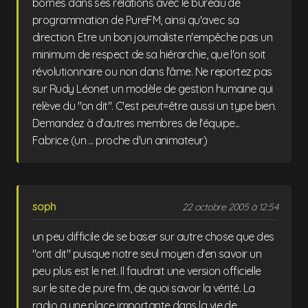
bornes dans ses relations avec le bureau de
programmation de PureFM, ainsi qu'avec sa
direction. Etre un bon journaliste n'empêche pas un
minimum de respect de sa hiérarchie, que l'on soit
révolutionnaire ou non dans l'âme. Ne reportez pas
sur Rudy Léonet un modèle de gestion humaine qui
relève du "on dit". C'est peut=être aussi un type bien.
Demandez à d'autres membres de l'équipe...
Fabrice (un ... proche d'un animateur)
soph
22 octobre 2005 à 12:54
un peu difficile de se baser sur autre chose que des
"ont dit" puisque notre seul moyen d'en savoir un
peu plus est le net. Il faudrait une version officielle
sur le site de pure fm, de quoi savoir la vérité. La
radio a une place importante dans la vie de