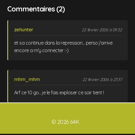
Commentaires (2)
zehunter
22 février 2006 à 09:32
et sa continue dans la repression... perso j'arrive
encore a m'y connecter :-)
mhm_mhm
22 février 2006 à 23:37
Arf ce 10 go... je le fais exploser ce soir tient !
© 2026 64K