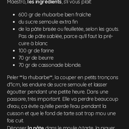
Maestro,
les ingrédients
, s'il vous plait:
600 gr de rhubarbe bien fraîche
du sucre semoule extra fin
de la pâte brisée ou feuilletée, selon les gouts.
Pas de pâte sablée, parce qu'il faut la pré-
cuire à blanc
100 gr de farine
70 gr de beurre
70 gr de cassonade blonde.
Peler **la rhubarbe**, la couper en petits tronçons
d'1cm, les enduire de sucre semoule et laisser
égoutter pendant une petite heure. Dans une
passoire, très important. Elle va perdre beaucoup
d'eau, ça évite qu'elle perde l'eau pendant la
cuisson et que le fond de tarte soit trop mou une
fois cuit.
Déposer
la pâte
dans le moule à tarte, la piquer