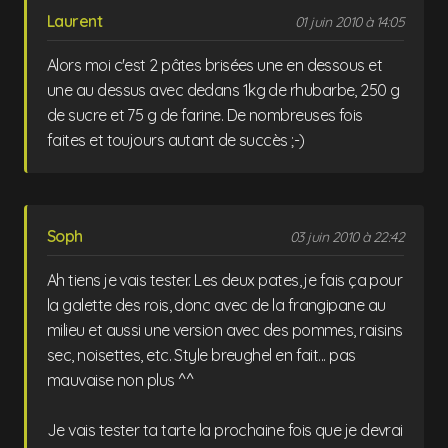
Laurent
01 juin 2010 à 14:05
Alors moi c'est 2 pâtes brisées une en dessous et
une au dessus avec dedans 1kg de rhubarbe, 250 g
de sucre et 75 g de farine. De nombreuses fois
faites et toujours autant de succès ;-)
Soph
03 juin 2010 à 22:42
Ah tiens je vais tester. Les deux pates, je fais ça pour
la galette des rois, donc avec de la frangipane au
milieu et aussi une version avec des pommes, raisins
sec, noisettes, etc. Style breughel en fait... pas
mauvaise non plus ^^
Je vais tester ta tarte la prochaine fois que je devrai