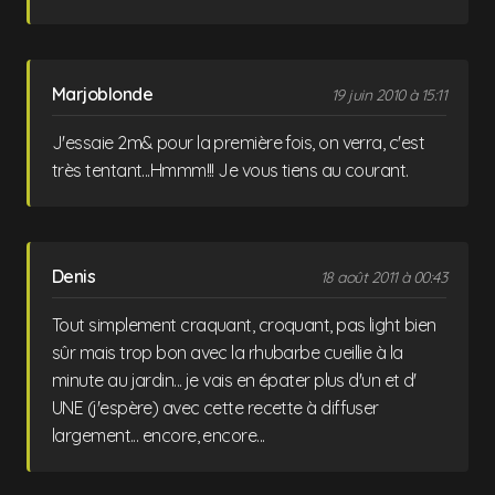
Marjoblonde
19 juin 2010 à 15:11
J'essaie 2m& pour la première fois, on verra, c'est
très tentant...Hmmm!!! Je vous tiens au courant.
Denis
18 août 2011 à 00:43
Tout simplement craquant, croquant, pas light bien
sûr mais trop bon avec la rhubarbe cueillie à la
minute au jardin... je vais en épater plus d'un et d'
UNE (j'espère) avec cette recette à diffuser
largement... encore, encore...