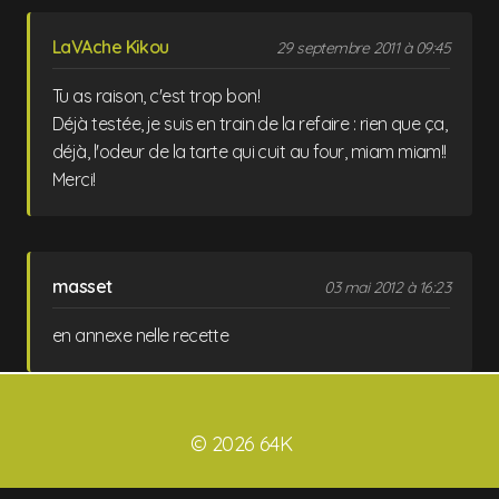
LaVAche Kikou
29 septembre 2011 à 09:45
Tu as raison, c'est trop bon!
Déjà testée, je suis en train de la refaire : rien que ça,
déjà, l'odeur de la tarte qui cuit au four, miam miam!!
Merci!
masset
03 mai 2012 à 16:23
en annexe nelle recette
© 2026 64K