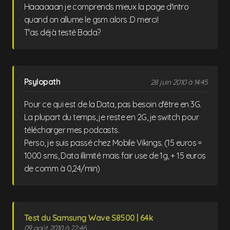
Haaaaaan je comprends mieux la page d'intro
quand on allume le gsm alors :D merci!
T'as déjà testé Bada?
Psylopath
28 juin 2010 à 14:45
Pour ce qui est de la Data, pas besoin d'être en 3G.
La plupart du temps, je reste en 2G, je switch pour
télécharger mes podcasts.
Perso, je suis passé chez Mobile Vikings. (15 euros =
1000 sms, Data illimité mais fair use de 1g, + 15 euros
de comm à 0,24/min)
Test du Samsung Wave S8500 | 64k
09 août 2010 à 22:46