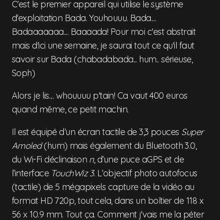
C'est le premier appareil qui utilise le système
d'exploitation Bada. Youhouuu. Bada....
Badaaaaaaa.... Baaaada! Pour moi c'est abstrait
mais d'ici une semaine, je saurai tout ce qu'il faut
savoir sur Bada (chabadabada... hum.. sérieuse,
Soph)
Alors je lis.... whouuuu p'tain! Ca vaut 400 euros
quand même, ce petit machin.
Il est équipé d’un écran tactile de 3,3 pouces
Super
Amoled
(hum) mais également du Bluetooth 3.0,
du Wi-Fi déclinaison
n
, d’une puce aGPS et de
l’interface
TouchWiz 3
. L’objectif photo autofocus
(tactile) de 5 mégapixels capture de la vidéo au
format HD 720p, tout cela, dans un boîtier de 118 x
56 x 10.9 mm. Tout ça. Comment j'vais me la péter