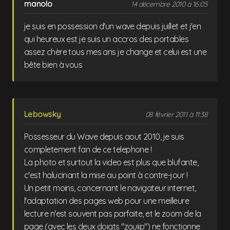
manolo
14 décembre 2010 à 16:05
je suis en possession d'un wave depuis juillet et j'en
qui heureux est je suis un accros des portables
assez chère tous mes ans je change et celui est une
bête bien à vous
Lebowsky
08 février 2011 à 11:38
Possesseur du Wave depuis aout 2010, je suis
completement fan de ce telephone !
La photo et surtout la video est plus que blufante,
c'est halucinant la mise au point à contre-jour !
Un petit moins, concernant le navigateur internet,
l'adaptation des pages web pour une meilleure
lecture n'est souvent pas parfaite, et le zoom de la
page (avec les deux doigts "zouiip") ne fonctionne