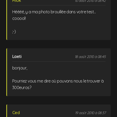
Pilok
10 août 2010 à 08:42
Héééé, y a ma photo brouillée dans votre test...
cooool!
;-)
Laeti
18 août 2010 à 08:45
bonjour,
Pourriez vous me dire où pouvons nous le trouver à
300euros?
Ced
19 août 2010 à 08:37