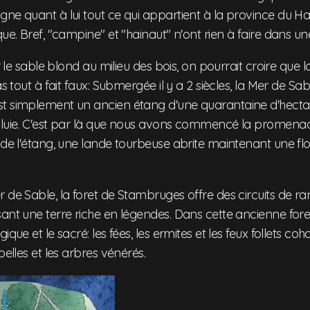
ne quant à lui tout ce qui appartient à la province du Hai
que. Bref, "campine" et "hainaut" n'ont rien à faire dans 
er le sable blond au milieu des bois, on pourrait croire que l
as tout à fait faux: Submergée il y a 2 siècles, la Mer de Sa
t simplement un ancien étang d'une quarantaine d'hectar
pluie. C'est par là que nous avons commencé la promenad
 de l'étang, une lande tourbeuse abrite maintenant une fl
 de Sable, la foret de Stambruges offre des circuits de r
ant une terre riche en légendes. Dans cette ancienne for
ique et le sacré: les fées, les ermites et les feux follets co
pelles et les arbres vénérés.