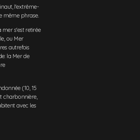
naut, l'extrême-
une même phrase.
a mer s'est retirée
ble, ou Mer
es autrefois
e: la Mer de
ore
andonnée (10, 15
et charbonnière,
habitent avec les