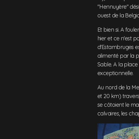
"Hennuyère" désig
ouest de la Belgi
Et bien si. A foul
hier et ce n'est p
d'Estambruges es
alimenté par la 
Sable. A la place
exceptionnelle.
Au nord de la Mer
et 20 km) travers
se côtoient le mag
calvaires, les cha