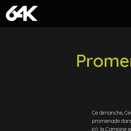
Skip to content
Promen
Ce dimanche, Ce
promenade dans l
ici), la Campine 