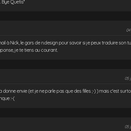
. Bye Quetis''
04 
il à Nick, le gars de n.design pour savoir si je peux traduire son t
ponse, je te tiens au courant.
05 
a donne envie (et je ne parle pas que des filles ;-) ) mais c'est sur
nque :-(
05 