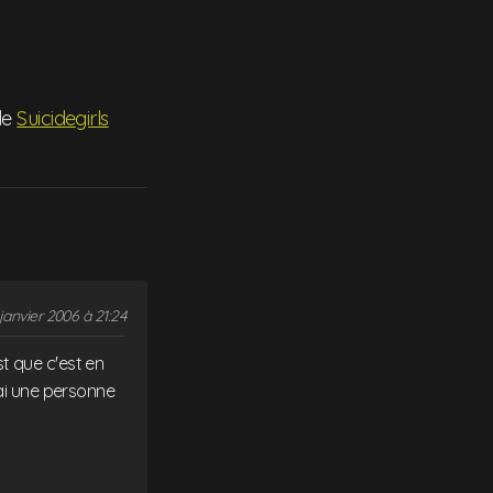
 de
Suicidegirls
janvier 2006 à 21:24
st que c'est en
rai une personne