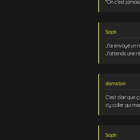
''On c'est jamais
Soph
J'ai envoyé un ma
J'attends une ré
damston
C'est clair que ç
s'y coller qui ma
Soph