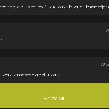
ite parce que je suis en congé. Je reprends le boulot demain déjà :-
09
:)
26 dé
 cool work. wanna see more of ur works..
© 2026 64K