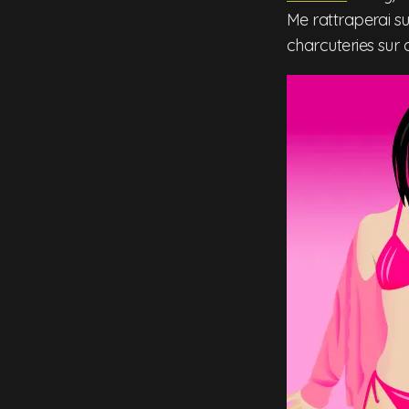
Me rattraperai s
charcuteries sur c