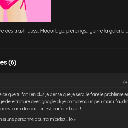
ire des trash, aussi. Maquillage, piercings... genre la galerie
s (6)
04 
e ce que tu fait ! en plus je pense que je serai le faire le problème e
saye de le tratuire avec google ok je comprend un peu mais il faud
uidez car la traduction est parfoite bizar !
 si une personne pourrai m'aidez ... lol