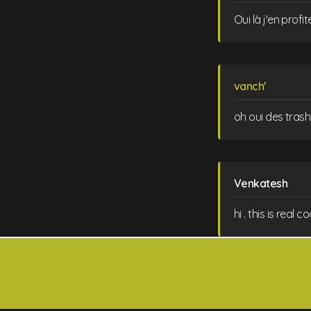
Oui là j'en prof
vanch'
oh oui des trash 
Venkatesh
hi . this is real