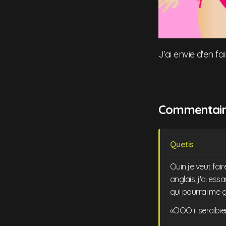
J'ai envie d'en fa
Commentaire
Quetis
Ouin je veut fair
anglais, j'ai es
qui pourrai me g
OOO il seraibien