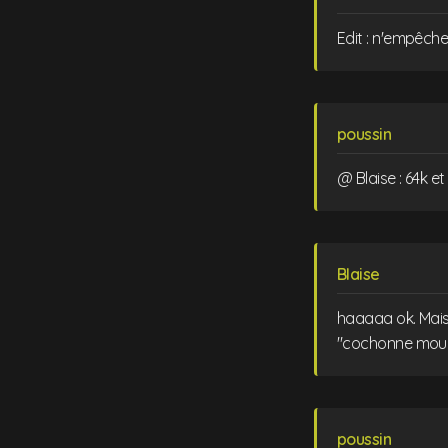
Edit : n'empêch
poussin
@ Blaise : 64k e
Blaise
haaaaa ok. Mais 
"cochonne mouill
poussin