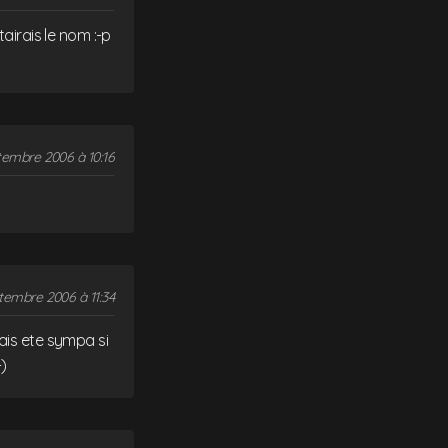
airais le nom :-p
tembre 2006 à 10:16
tembre 2006 à 11:34
urais ete sympa si
-)