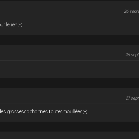
26 sept
r le lien ;-)
26 sept
27 sep
des grossescochonnes toutesmouillées ;-)