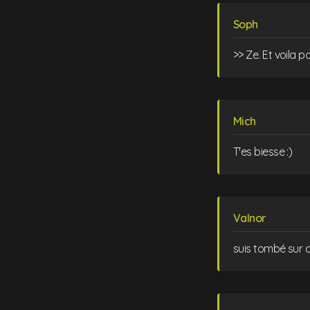
Soph
>> Ze. Et voila pou
Mich
T'es biesse :)
Valnor
suis tombé sur 