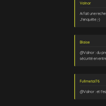
Valnor
Ai fait une rech
J'enquête ;-)
Blaise
@Valnor : du pre
sécurité en entre
Fullmetal76
@Valnor : et t'e