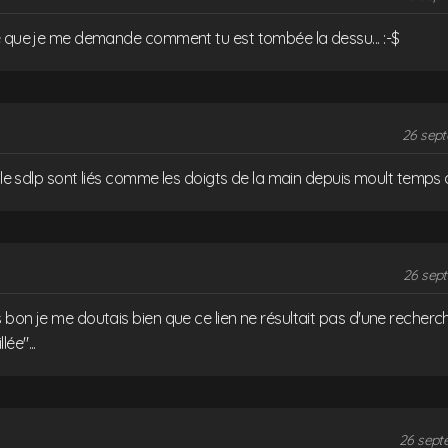
e que je me demande comment tu est tombée la dessu... :-$
26 sept
t le sdlp sont liés comme les doigts de la main depuis moult temps d
26 sept
bon je me doutais bien que ce lien ne résultait pas d'une recherc
ée"...
26 sept