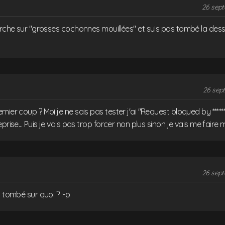
26 sept
erche sur "grosses cochonnes mouillées" et suis pas tombé la dessus 
26 sep
mier coup ? Moi je ne sais pas tester j'ai "Request bloqued by *****
prise... Puis je vais pas trop forcer non plus sinon je vais me faire 
26 sept
s tombé sur quoi ? :-p