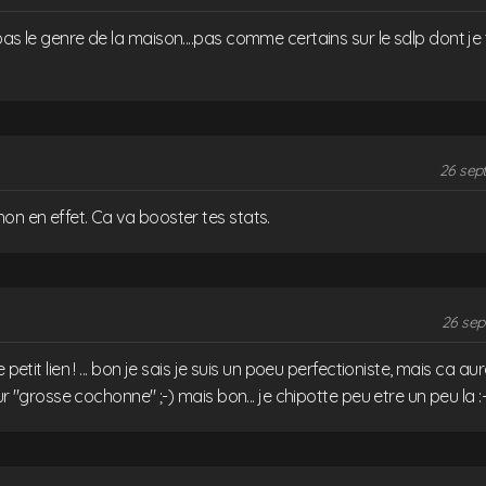
pas le genre de la maison....pas comme certains sur le sdlp dont je t
26 sep
on en effet. Ca va booster tes stats.
26 sep
e petit lien ! ... bon je sais je suis un poeu perfectioniste, mais ca a
 sur "grosse cochonne" ;-) mais bon... je chipotte peu etre un peu la :