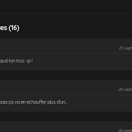
s (16)
25 sept
ud ton truc :-p !
26 sept
aaa ça va en echauffer plus d'un...
26 sept