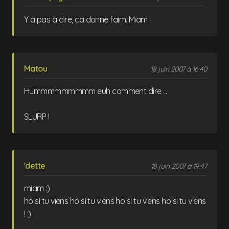
Y a pas à dire, ca donne faim. Miam !
Matou
18 juin 2007 à 16:40
Hummmmmmmmm euh comment dire ...
SLURP !
'dette
18 juin 2007 à 19:47
miam :)
ho si tu viens ho si tu viens ho si tu viens ho si tu viens
! :)