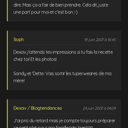
dire. Mais ça a l'air de bien prendre. Cela dit, juste
une part pour moi et c'est bon ;-)
Soph
19 juin 2007 à 16:45
Dexav, j'attends tes impressions si tu fais la recette
chez toi! Et les photos!
Sandy et 'Dette: Vais sortir les tuperweares de ma
mère!
Dexav / Blogtendances
24 juin 2007 à 04:09
J'ai pris du retard mais je compte toujours préparer
ce petit plat pour ma famille très bientôt!