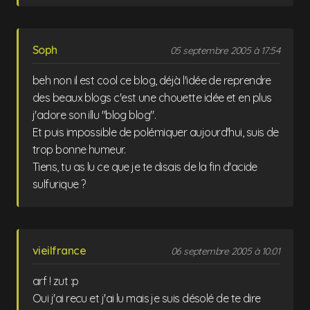
Soph
05 septembre 2005 à 17:54
beh non il est cool ce blog, déjà l'idée de reprendre
des beaux blogs c'est une chouette idée et en plus
j'adore son illu "blog blog".
Et puis impossible de polémiquer aujourd'hui, suis de
trop bonne humeur.
Tiens, tu as lu ce que je te disais de la fin d'acide
sulfurique ?
vieilfrance
06 septembre 2005 à 10:01
arf ! zut :p
Oui j'ai recu et j'ai lu mais je suis désolé de te dire