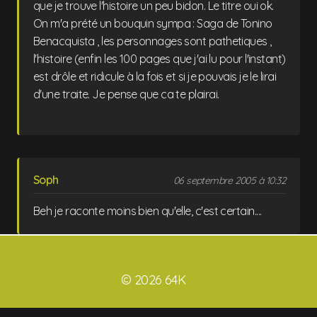
que je trouve l'histoire un peu bidon. Le titre oui ok.
On m'a prété un bouquin sympa : Saga de Tonino
Benacquista , les personnages sont pathetiques ,
l'histoire (enfin les 100 pages que j'ai lu pour l'instant)
est drôle et ridicule à la fois et si je pouvais je le lirai
d'une traite. Je pense que ca te plairai.
Soph
06 septembre 2005 à 10:32
Beh je raconte moins bien qu'elle, c'est certain....
© 2026 64K